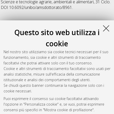
Scienze e tecnologie agrarie, ambientali e alimentari
, 31 Ciclo.
DOI 10.6092/unibo/amsdottorato/8961.
Z
Questo sito web utilizza i
Zampiga, Marco
(2019)
Application of traditional and
cookie
innovative techniques to investigate productive efficiency and
related molecular traits in broiler chickens
, [Dissertation
Nel nostro sito utilizziamo sia cookie tecnici necessari per il suo
thesis], Alma Mater Studiorum Università di Bologna.
funzionamento, sia cookie e altri strumenti di tracciamento
Dottorato di ricerca in
Scienze e tecnologie agrarie, ambientali
facoltativi che potrai attivare solo con il tuo consenso.
e alimentari
, 31 Ciclo. DOI 10.6092/unibo/amsdottorato/9002.
Cookie e altri strumenti di tracciamento facoltativi sono usati per
analisi statistiche, misure sull'efficacia della comunicazione
Questa lista e' stata generata il
Fri Aug 7 20:38:54 2026 CEST
.
istituzionale e analisi dei comportamenti degli utenti.
Se chiudi questo banner continuerai la navigazione solo con i
cookie necessari.
Atom
Puoi esprimere il consenso sui cookie facoltativi attivando
Rss 1.0
l'opzione in "Personalizza cookie" e, se vuoi, potrai esprimere
consensi più specifici in "Mostra cookie di profilazione".
Rss 2.0