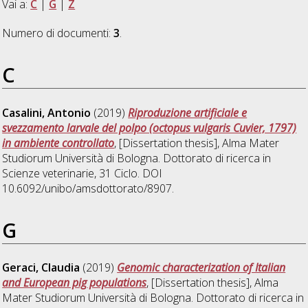
Vai a:
C
|
G
|
Z
Numero di documenti:
3
.
C
Casalini, Antonio
(2019)
Riproduzione artificiale e
svezzamento larvale del polpo (octopus vulgaris Cuvier, 1797)
in ambiente controllato
, [Dissertation thesis], Alma Mater
Studiorum Università di Bologna. Dottorato di ricerca in
Scienze veterinarie
, 31 Ciclo. DOI
10.6092/unibo/amsdottorato/8907.
G
Geraci, Claudia
(2019)
Genomic characterization of Italian
and European pig populations
, [Dissertation thesis], Alma
Mater Studiorum Università di Bologna. Dottorato di ricerca in