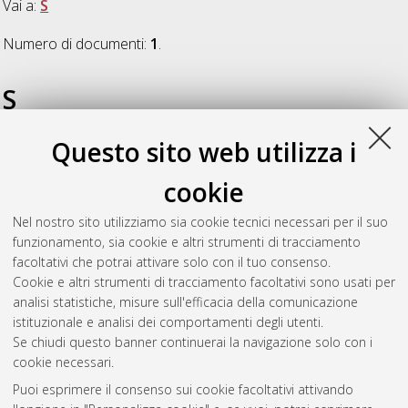
Vai a:
S
Numero di documenti:
1
.
S
Questo sito web utilizza i
Sangiorgi, Nicola
(2020)
Use of Sentinel-2 satellite imagery for
forest site evaluation and forest harvesting detection
,
cookie
[Dissertation thesis], Alma Mater Studiorum Università di
Bologna. Dottorato di ricerca in
Scienze e tecnologie agrarie,
Nel nostro sito utilizziamo sia cookie tecnici necessari per il suo
ambientali e alimentari
, 32 Ciclo. DOI
funzionamento, sia cookie e altri strumenti di tracciamento
10.6092/unibo/amsdottorato/9437.
facoltativi che potrai attivare solo con il tuo consenso.
Cookie e altri strumenti di tracciamento facoltativi sono usati per
Questa lista e' stata generata il
Wed Aug 5 20:36:23 2026
analisi statistiche, misure sull'efficacia della comunicazione
CEST
.
istituzionale e analisi dei comportamenti degli utenti.
Se chiudi questo banner continuerai la navigazione solo con i
cookie necessari.
Atom
Puoi esprimere il consenso sui cookie facoltativi attivando
Rss 1.0