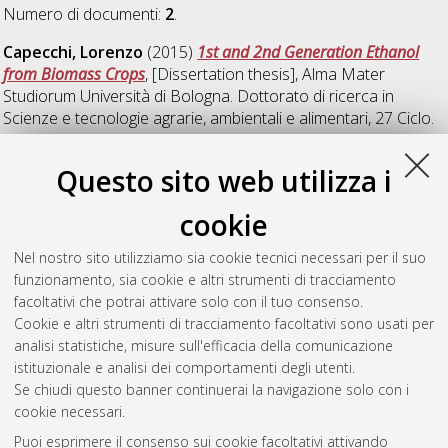
Numero di documenti:
2
.
Capecchi, Lorenzo
(2015)
1st and 2nd Generation Ethanol
from Biomass Crops
, [Dissertation thesis], Alma Mater
Studiorum Università di Bologna. Dottorato di ricerca in
Scienze e tecnologie agrarie, ambientali e alimentari
, 27 Ciclo.
DOI 10.6092/unibo/amsdottorato/7161.
Questo sito web utilizza i
Righetto, Costantina
(2015)
Giardini per rivivere: orticoltura
e giardinaggio a fini terapeutici in contesti sanitari
,
cookie
[Dissertation thesis], Alma Mater Studiorum Università di
Bologna. Dottorato di ricerca in
Scienze e tecnologie agrarie,
Nel nostro sito utilizziamo sia cookie tecnici necessari per il suo
ambientali e alimentari
, 27 Ciclo. DOI
funzionamento, sia cookie e altri strumenti di tracciamento
10.6092/unibo/amsdottorato/7169.
facoltativi che potrai attivare solo con il tuo consenso.
Cookie e altri strumenti di tracciamento facoltativi sono usati per
Questa lista e' stata generata il
Sat Aug 8 20:38:29 2026
analisi statistiche, misure sull'efficacia della comunicazione
CEST
.
istituzionale e analisi dei comportamenti degli utenti.
Se chiudi questo banner continuerai la navigazione solo con i
cookie necessari.
Atom
Puoi esprimere il consenso sui cookie facoltativi attivando