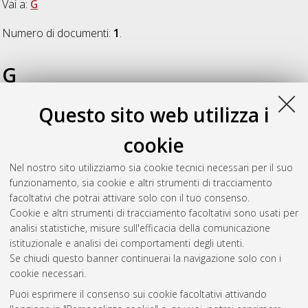
Vai a:
G
Numero di documenti:
1
.
G
Questo sito web utilizza i
Giorgetti, Arianna
(2024)
Study of the urinary biomarkers of
synthetic cannabinoid receptor agonists (SCRAs) for the forensic
cookie
unequivocal proof of consumption: medico-legal implications
for drug abuse prevention
, [Dissertation thesis], Alma Mater
Nel nostro sito utilizziamo sia cookie tecnici necessari per il suo
Studiorum Università di Bologna. Dottorato di ricerca in
funzionamento, sia cookie e altri strumenti di tracciamento
Scienze mediche generali e scienze dei servizi
, 36 Ciclo. DOI
facoltativi che potrai attivare solo con il tuo consenso.
10.48676/unibo/amsdottorato/11257.
Cookie e altri strumenti di tracciamento facoltativi sono usati per
analisi statistiche, misure sull'efficacia della comunicazione
Questa lista e' stata generata il
Fri Aug 7 20:35:46 2026 CEST
.
istituzionale e analisi dei comportamenti degli utenti.
Se chiudi questo banner continuerai la navigazione solo con i
cookie necessari.
Atom
Puoi esprimere il consenso sui cookie facoltativi attivando
Rss 1.0