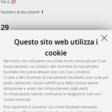
Vai a:
29
Numero di documenti:
1
.
29
Questo sito web utilizza i
Farioli, Andrea
(2016)
Malattie cardiovascolari tra i lavoratori
dei servizi di emergenza. Fattori di rischio personali e
cookie
professionali, impatto e strategie preventive
, [Dissertation
thesis], Alma Mater Studiorum Università di Bologna.
Nel nostro sito utilizziamo sia cookie tecnici necessari per il suo
Dottorato di ricerca in
Scienze mediche generali e dei servizi
,
funzionamento, sia cookie e altri strumenti di tracciamento
29 Ciclo. DOI 10.6092/unibo/amsdottorato/7663.
facoltativi che potrai attivare solo con il tuo consenso.
Cookie e altri strumenti di tracciamento facoltativi sono usati per
Questa lista e' stata generata il
Thu Aug 6 20:37:59 2026
analisi statistiche, misure sull'efficacia della comunicazione
CEST
.
istituzionale e analisi dei comportamenti degli utenti.
Se chiudi questo banner continuerai la navigazione solo con i
cookie necessari.
Atom
Puoi esprimere il consenso sui cookie facoltativi attivando
Rss 1.0