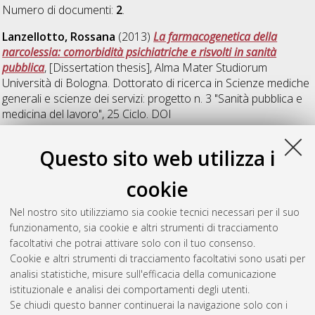
Numero di documenti:
2
.
Lanzellotto, Rossana
(2013)
La farmacogenetica della
narcolessia: comorbidità psichiatriche e risvolti in sanità
pubblica
, [Dissertation thesis], Alma Mater Studiorum
Università di Bologna. Dottorato di ricerca in
Scienze mediche
generali e scienze dei servizi: progetto n. 3 "Sanità pubblica e
medicina del lavoro"
, 25 Ciclo. DOI
10.6092/unibo/amsdottorato/5827.
Questo sito web utilizza i
Zanardi, Francesca
(2013)
Studio caso-controllo multicentrico
su distacco di retina e movimentazione manuale di carichi
,
cookie
[Dissertation thesis], Alma Mater Studiorum Università di
Bologna. Dottorato di ricerca in
Scienze mediche generali e
Nel nostro sito utilizziamo sia cookie tecnici necessari per il suo
scienze dei servizi: progetto n. 3 "Sanità pubblica e medicina
funzionamento, sia cookie e altri strumenti di tracciamento
del lavoro"
, 25 Ciclo. DOI 10.6092/unibo/amsdottorato/5728.
facoltativi che potrai attivare solo con il tuo consenso.
Cookie e altri strumenti di tracciamento facoltativi sono usati per
Questa lista e' stata generata il
Thu Aug 6 20:38:00 2026
analisi statistiche, misure sull'efficacia della comunicazione
CEST
.
istituzionale e analisi dei comportamenti degli utenti.
Se chiudi questo banner continuerai la navigazione solo con i