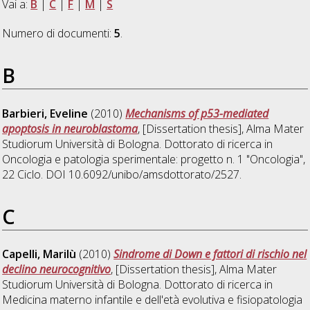
Vai a:
B
|
C
|
F
|
M
|
S
Numero di documenti:
5
.
B
Barbieri, Eveline
(2010)
Mechanisms of p53-mediated
apoptosis in neuroblastoma
, [Dissertation thesis], Alma Mater
Studiorum Università di Bologna. Dottorato di ricerca in
Oncologia e patologia sperimentale: progetto n. 1 "Oncologia"
,
22 Ciclo. DOI 10.6092/unibo/amsdottorato/2527.
C
Capelli, Marilù
(2010)
Sindrome di Down e fattori di rischio nel
declino neurocognitivo
, [Dissertation thesis], Alma Mater
Studiorum Università di Bologna. Dottorato di ricerca in
Medicina materno infantile e dell'età evolutiva e fisiopatologia