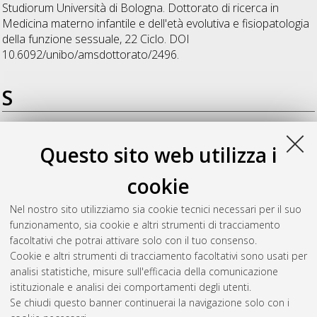
Studiorum Università di Bologna. Dottorato di ricerca in
Medicina materno infantile e dell'età evolutiva e fisiopatologia
della funzione sessuale
, 22 Ciclo. DOI
10.6092/unibo/amsdottorato/2496.
S
Sponza, Giorgio
(2010)
Studio di Mutazioni Geniche e
Questo sito web utilizza i
Variazioni Copy-Number implicate nel deficit combinato degli
Ormoni Ipofisari(CPHD)
, [Dissertation thesis], Alma Mater
cookie
Studiorum Università di Bologna. Dottorato di ricerca in
Medicina materno infantile e dell'età evolutiva e fisiopatologia
Nel nostro sito utilizziamo sia cookie tecnici necessari per il suo
della funzione sessuale
, 22 Ciclo. DOI
funzionamento, sia cookie e altri strumenti di tracciamento
10.6092/unibo/amsdottorato/3052.
facoltativi che potrai attivare solo con il tuo consenso.
Cookie e altri strumenti di tracciamento facoltativi sono usati per
Questa lista e' stata generata il
Sun Aug 9 20:38:12 2026
analisi statistiche, misure sull'efficacia della comunicazione
CEST
.
istituzionale e analisi dei comportamenti degli utenti.
Se chiudi questo banner continuerai la navigazione solo con i