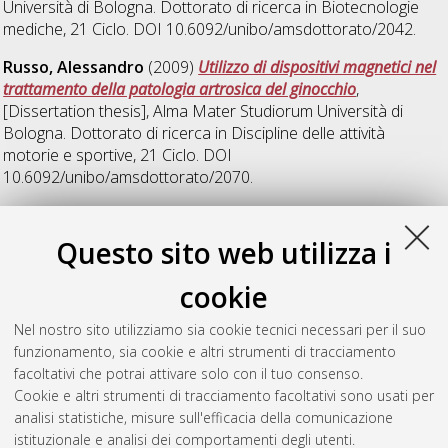
Università di Bologna. Dottorato di ricerca in
Biotecnologie
mediche
, 21 Ciclo. DOI 10.6092/unibo/amsdottorato/2042.
Russo, Alessandro
(2009)
Utilizzo di dispositivi magnetici nel
trattamento della patologia artrosica del ginocchio
,
[Dissertation thesis], Alma Mater Studiorum Università di
Bologna. Dottorato di ricerca in
Discipline delle attività
motorie e sportive
, 21 Ciclo. DOI
10.6092/unibo/amsdottorato/2070.
S
Questo sito web utilizza i
cookie
Salerno, Manuela
(2009)
Identificazione di bersagli
terapeutici e realizzazione di tecnologie innovative in oncologia
Nel nostro sito utilizziamo sia cookie tecnici necessari per il suo
ortopedica
, [Dissertation thesis], Alma Mater Studiorum
funzionamento, sia cookie e altri strumenti di tracciamento
Università di Bologna. Dottorato di ricerca in
Biotecnologie
facoltativi che potrai attivare solo con il tuo consenso.
mediche
, 21 Ciclo. DOI 10.6092/unibo/amsdottorato/1460.
Cookie e altri strumenti di tracciamento facoltativi sono usati per
analisi statistiche, misure sull'efficacia della comunicazione
Questa lista e' stata generata il
Fri Aug 7 20:39:36 2026 CEST
.
istituzionale e analisi dei comportamenti degli utenti.