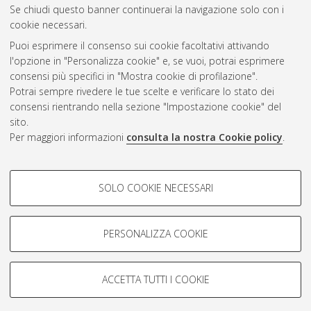
Se chiudi questo banner continuerai la navigazione solo con i
cookie necessari.
Atom
Puoi esprimere il consenso sui cookie facoltativi attivando
Rss 1.0
l'opzione in "Personalizza cookie" e, se vuoi, potrai esprimere
consensi più specifici in "Mostra cookie di profilazione".
Rss 2.0
Potrai sempre rivedere le tue scelte e verificare lo stato dei
consensi rientrando nella sezione "Impostazione cookie" del
AMS Dottorato
sito.
Per maggiori informazioni
consulta la nostra Cookie policy
.
ISSN: 2038-7946
Servizio implementato e gestito da
AlmaDL
Impostazioni Cookie
COOKIE DI PROFILAZIONE -
SOLO COOKIE NECESSARI
Informativa sulla privacy
FACOLTATIVI
Condizioni d’uso del sito
Si tratta di cookie utilizzati per analizzare le caratteristiche della
navigazione degli utenti, creare profili in base al loro comportamento
PERSONALIZZA COOKIE
sul sito, per analisi di marketing.
Mostra cookie di profilazione
ACCETTA TUTTI I COOKIE
Google/Youtube Video
© ALMA MATER STUDIORUM - Università di Bologna, 2007-2026.
COOKIE TECNICI - NECESSARI
Facebook