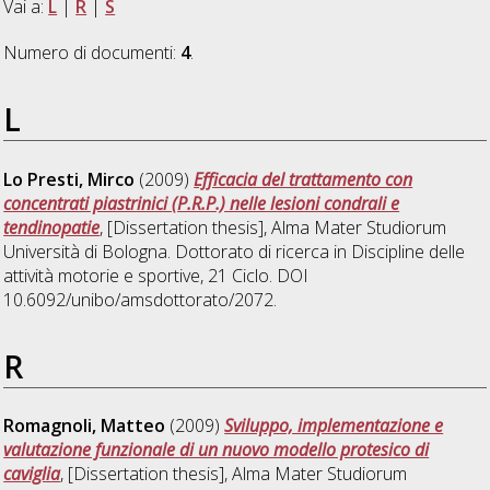
Vai a:
L
|
R
|
S
Numero di documenti:
4
.
L
Lo Presti, Mirco
(2009)
Efficacia del trattamento con
concentrati piastrinici (P.R.P.) nelle lesioni condrali e
tendinopatie
, [Dissertation thesis], Alma Mater Studiorum
Università di Bologna. Dottorato di ricerca in
Discipline delle
attività motorie e sportive
, 21 Ciclo. DOI
10.6092/unibo/amsdottorato/2072.
R
Romagnoli, Matteo
(2009)
Sviluppo, implementazione e
valutazione funzionale di un nuovo modello protesico di
caviglia
, [Dissertation thesis], Alma Mater Studiorum