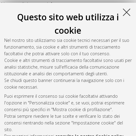
Numero di documenti:
1
.
Questo sito web utilizza i
Betti, Enrico
(2019)
Utilizzo in chirurgia ortognatica di dime di
taglio per le osteotomie e placche di osteosintesi CAD-CAM
cookie
stampate con tecnologia DMLS per l'osteotomia ed il
riposizionamento mandibolare
, [Dissertation thesis], Alma
Nel nostro sito utilizziamo sia cookie tecnici necessari per il suo
Mater Studiorum Università di Bologna. Dottorato di ricerca in
funzionamento, sia cookie e altri strumenti di tracciamento
Scienze chirurgiche
, 31 Ciclo. DOI
facoltativi che potrai attivare solo con il tuo consenso.
10.6092/unibo/amsdottorato/8976.
Cookie e altri strumenti di tracciamento facoltativi sono usati per
analisi statistiche, misure sull'efficacia della comunicazione
Questa lista e' stata generata il
Fri Aug 7 20:37:35 2026 CEST
.
istituzionale e analisi dei comportamenti degli utenti.
Se chiudi questo banner continuerai la navigazione solo con i
cookie necessari.
Atom
Puoi esprimere il consenso sui cookie facoltativi attivando
Rss 1.0
l'opzione in "Personalizza cookie" e, se vuoi, potrai esprimere
consensi più specifici in "Mostra cookie di profilazione".
Rss 2.0
Potrai sempre rivedere le tue scelte e verificare lo stato dei
consensi rientrando nella sezione "Impostazione cookie" del
AMS Dottorato
sito.