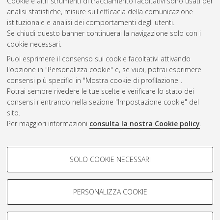
Cookie e altri strumenti di tracciamento facoltativi sono usati per
Questa lista e' stata generata il
Sat Aug 8 20:39:16 2026
analisi statistiche, misure sull'efficacia della comunicazione
CEST
.
istituzionale e analisi dei comportamenti degli utenti.
Se chiudi questo banner continuerai la navigazione solo con i
cookie necessari.
Atom
Puoi esprimere il consenso sui cookie facoltativi attivando
Rss 1.0
l'opzione in "Personalizza cookie" e, se vuoi, potrai esprimere
consensi più specifici in "Mostra cookie di profilazione".
Rss 2.0
Potrai sempre rivedere le tue scelte e verificare lo stato dei
consensi rientrando nella sezione "Impostazione cookie" del
sito.
AMS Dottorato
Per maggiori informazioni
consulta la nostra Cookie policy
.
ISSN: 2038-7946
Servizio implementato e gestito da
AlmaDL
COOKIE DI PROFILAZIONE -
Impostazioni Cookie
SOLO COOKIE NECESSARI
Informativa sulla privacy
FACOLTATIVI
Condizioni d’uso del sito
Si tratta di cookie utilizzati per analizzare le caratteristiche della
navigazione degli utenti, creare profili in base al loro comportamento
PERSONALIZZA COOKIE
sul sito, per analisi di marketing.
Mostra cookie di profilazione