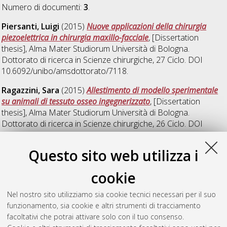
Numero di documenti:
3
.
Piersanti, Luigi
(2015)
Nuove applicazioni della chirurgia
piezoelettrica in chirurgia maxillo-facciale
, [Dissertation
thesis], Alma Mater Studiorum Università di Bologna.
Dottorato di ricerca in
Scienze chirurgiche
, 27 Ciclo. DOI
10.6092/unibo/amsdottorato/7118.
Ragazzini, Sara
(2015)
Allestimento di modello sperimentale
su animali di tessuto osseo ingegnerizzato
, [Dissertation
thesis], Alma Mater Studiorum Università di Bologna.
Dottorato di ricerca in
Scienze chirurgiche
, 26 Ciclo. DOI
10.6092/unibo/amsdottorato/7055.
Questo sito web utilizza i
Ricci, Emanuele
(2015)
Studio della superficie degli impianti
dentali in titanio: La nanotecnologia nella valutazione delle
cookie
nuove superfici implantari in rapporto all'osteointegrazione dei
mascellari
, [Dissertation thesis], Alma Mater Studiorum
Nel nostro sito utilizziamo sia cookie tecnici necessari per il suo
Università di Bologna. Dottorato di ricerca in
Scienze
funzionamento, sia cookie e altri strumenti di tracciamento
chirurgiche
, 27 Ciclo. DOI 10.6092/unibo/amsdottorato/6877.
facoltativi che potrai attivare solo con il tuo consenso.