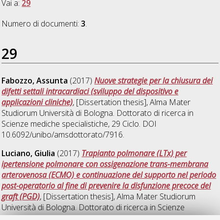
Vai a:
29
Numero di documenti:
3
.
29
Fabozzo, Assunta
(2017)
Nuove strategie per la chiusura dei
difetti settali intracardiaci (sviluppo del dispositivo e
applicazioni cliniche)
, [Dissertation thesis], Alma Mater
Studiorum Università di Bologna. Dottorato di ricerca in
Scienze mediche specialistiche
, 29 Ciclo. DOI
10.6092/unibo/amsdottorato/7916.
Luciano, Giulia
(2017)
Trapianto polmonare (LTx) per
ipertensione polmonare con ossigenazione trans-membrana
arterovenosa (ECMO) e continuazione del supporto nel periodo
post-operatorio al fine di prevenire la disfunzione precoce del
graft (PGD)
, [Dissertation thesis], Alma Mater Studiorum
Università di Bologna. Dottorato di ricerca in
Scienze
chirurgiche
, 29 Ciclo. DOI 10.6092/unibo/amsdottorato/8212.