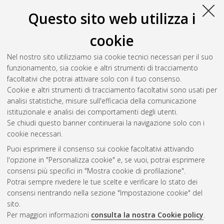
Questo sito web utilizza i
Savini, Carlo
(2017)
Trattamento della valvulopatia aortica nei
pazienti ad alto rischio: ruolo delle nuove tecnologie
,
cookie
[Dissertation thesis], Alma Mater Studiorum Università di
Bologna. Dottorato di ricerca in
Scienze mediche
Nel nostro sito utilizziamo sia cookie tecnici necessari per il suo
specialistiche
, 29 Ciclo. DOI
funzionamento, sia cookie e altri strumenti di tracciamento
10.6092/unibo/amsdottorato/8003.
facoltativi che potrai attivare solo con il tuo consenso.
Cookie e altri strumenti di tracciamento facoltativi sono usati per
Questa lista e' stata generata il
Sat Aug 8 20:37:29 2026
analisi statistiche, misure sull'efficacia della comunicazione
CEST
.
istituzionale e analisi dei comportamenti degli utenti.
Se chiudi questo banner continuerai la navigazione solo con i
cookie necessari.
Atom
Puoi esprimere il consenso sui cookie facoltativi attivando
Rss 1.0
l'opzione in "Personalizza cookie" e, se vuoi, potrai esprimere
consensi più specifici in "Mostra cookie di profilazione".
Rss 2.0
Potrai sempre rivedere le tue scelte e verificare lo stato dei
consensi rientrando nella sezione "Impostazione cookie" del
sito.
AMS Dottorato
Per maggiori informazioni
consulta la nostra Cookie policy
.
ISSN: 2038-7946