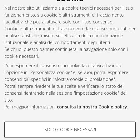
thesis], Alma Mater Studiorum Università di Bologna.
Nel nostro sito utilizziamo sia cookie tecnici necessari per il suo
Dottorato di ricerca in
Scienze biomediche e neuromotorie
,
funzionamento, sia cookie e altri strumenti di tracciamento
33 Ciclo. DOI 10.48676/unibo/amsdottorato/9905.
facoltativi che potrai attivare solo con il tuo consenso.
Cookie e altri strumenti di tracciamento facoltativi sono usati per
Questa lista e' stata generata il
Thu Aug 6 20:36:59 2026
analisi statistiche, misure sull'efficacia della comunicazione
CEST
.
istituzionale e analisi dei comportamenti degli utenti.
Se chiudi questo banner continuerai la navigazione solo con i
cookie necessari.
Atom
Puoi esprimere il consenso sui cookie facoltativi attivando
Rss 1.0
l'opzione in "Personalizza cookie" e, se vuoi, potrai esprimere
consensi più specifici in "Mostra cookie di profilazione".
Rss 2.0
Potrai sempre rivedere le tue scelte e verificare lo stato dei
consensi rientrando nella sezione "Impostazione cookie" del
AMS Dottorato
sito.
Per maggiori informazioni
consulta la nostra Cookie policy
.
ISSN: 2038-7946
Servizio implementato e gestito da
AlmaDL
Impostazioni Cookie
COOKIE DI PROFILAZIONE -
SOLO COOKIE NECESSARI
Informativa sulla privacy
FACOLTATIVI
Condizioni d’uso del sito