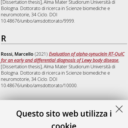
[Dissertation thesis], Alma Mater Studiorum Università di
Bologna. Dottorato di ricerca in
Scienze biomediche e
neuromotorie
, 34 Ciclo. DOI
10.48676/unibo/amsdottorato/9999.
R
Rossi, Marcello
(2021)
Evaluation of alpha-synuclein RT-QuIC
for an early and differential diagnosis of Lewy body disease
,
[Dissertation thesis], Alma Mater Studiorum Università di
Bologna. Dottorato di ricerca in
Scienze biomediche e
neuromotorie
, 34 Ciclo. DOI
10.48676/unibo/amsdottorato/10000.
S
Questo sito web utilizza i
Scimonelli, Emanuela
(2021)
Ruolo della proteina OPA3 nella
cookie
patogenesi di malattie neurodegenerative
, [Dissertation