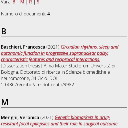
Vai a:
B
|
M
|
R
|
S
Numero di documenti:
4
.
B
Baschieri, Francesca
(2021)
Circadian rhythms, sleep and
autonomic function in progressive supranuclear palsy:
characteristic features and reciprocal interactions
,
[Dissertation thesis], Alma Mater Studiorum Università di
Bologna. Dottorato di ricerca in
Scienze biomediche e
neuromotorie
, 34 Ciclo. DOI
10.48676/unibo/amsdottorato/9982.
M
Menghi, Veronica
(2021)
Genetic biomarkers in drug-
resistant focal epilepsies and their role in surgical outcome
,