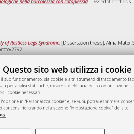
ologiche nella narcolessia con cataplessia
, [Dissertation thesis
dy of Restless Legs Syndrome
, [Dissertation thesis], Alma Mater 
orato/2792.
Quest
Questo sito web utilizza i cookie
 il suo funzionamento, sia cookie e altri strumenti di tracciamento faco
rato
ati per analisi statistiche, misure sull'efficacia della comunicazione is
-7946
on i cookie necessari.
mplementato e gestito da
AlmaDL
 l'opzione in "Personalizza cookie" e, se vuoi, potrai esprimere consens
ni Cookie
dei consensi rientrando nella sezione "Impostazione cookie" del sito.
 sulla privacy
icy
.
d’uso del sito
COOKIE TECNICI - NECES