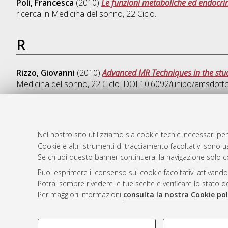
Poli, Francesca
(2010)
Le funzioni metaboliche ed endocrin
ricerca in
Medicina del sonno
, 22 Ciclo.
R
Rizzo, Giovanni
(2010)
Advanced MR Techniques in the stu
Medicina del sonno
, 22 Ciclo. DOI 10.6092/unibo/amsdott
Nel nostro sito utilizziamo sia cookie tecnici necessari per
AMS Dotto
Atom
Cookie e altri strumenti di tracciamento facoltativi sono us
ISSN: 2038
Rss 1.0
Se chiudi questo banner continuerai la navigazione solo c
Servizio i
Puoi esprimere il consenso sui cookie facoltativi attivando
Rss 2.0
Impostazio
Potrai sempre rivedere le tue scelte e verificare lo stato 
Informativa
Per maggiori informazioni
consulta la nostra Cookie pol
Condizioni 
COOKIE DI PROFILAZIONE - FACOLTATIVI