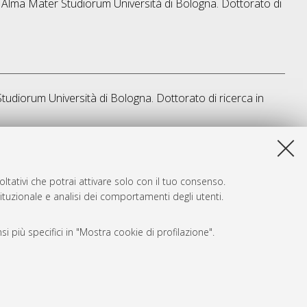
], Alma Mater Studiorum Università di Bologna. Dottorato di
Studiorum Università di Bologna. Dottorato di ricerca in
a lista e' stata generata il
Wed Aug 5 20:39:15 2026 CEST
.
ltativi che potrai attivare solo con il tuo consenso.
tituzionale e analisi dei comportamenti degli utenti.
i più specifici in "Mostra cookie di profilazione".
SARI