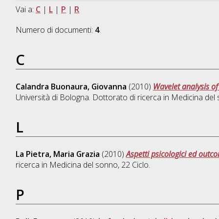
Vai a:
C
|
L
|
P
|
R
Numero di documenti:
4
.
C
Calandra Buonaura, Giovanna
(2010)
Wavelet analysis of 
Università di Bologna. Dottorato di ricerca in
Medicina del
L
La Pietra, Maria Grazia
(2010)
Aspetti psicologici ed outco
ricerca in
Medicina del sonno
, 22 Ciclo.
P