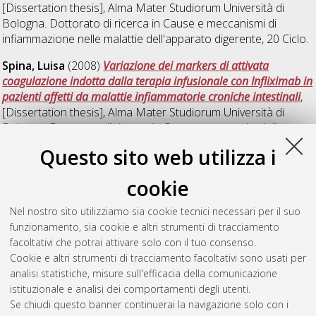
[Dissertation thesis], Alma Mater Studiorum Università di
Bologna. Dottorato di ricerca in
Cause e meccanismi di
infiammazione nelle malattie dell'apparato digerente
, 20 Ciclo.
Spina, Luisa
(2008)
Variazione dei markers di attivata
coagulazione indotta dalla terapia infusionale con Infliximab in
pazienti affetti da malattie infiammatorie croniche intestinali
,
[Dissertation thesis], Alma Mater Studiorum Università di
Bologna. Dottorato di ricerca in
Cause e meccanismi di
infiammazione nelle malattie dell'apparato digerente
, 20 Ciclo.
Questo sito web utilizza i
DOI 10.6092/unibo/amsdottorato/707.
cookie
Vezzoli, Pamela
(2008)
Analisi immunoistochimica e
molecolare dei linfomi cutanei: entità rare
, [Dissertation
Nel nostro sito utilizziamo sia cookie tecnici necessari per il suo
thesis], Alma Mater Studiorum Università di Bologna.
funzionamento, sia cookie e altri strumenti di tracciamento
Dottorato di ricerca in
Scienze dermatologiche
, 20 Ciclo.
facoltativi che potrai attivare solo con il tuo consenso.
Cookie e altri strumenti di tracciamento facoltativi sono usati per
Questa lista e' stata generata il
Thu Aug 6 20:39:07 2026
analisi statistiche, misure sull'efficacia della comunicazione
CEST
.
istituzionale e analisi dei comportamenti degli utenti.
Se chiudi questo banner continuerai la navigazione solo con i