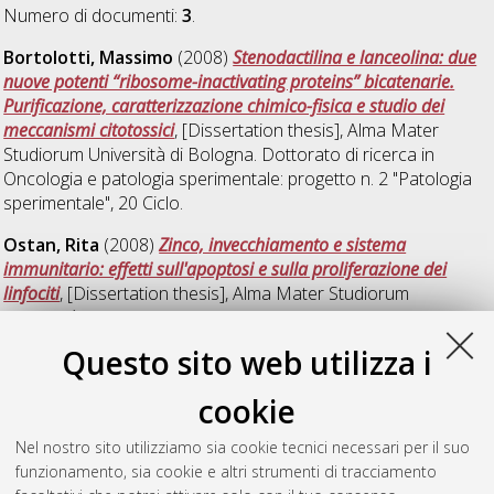
Numero di documenti:
3
.
Bortolotti, Massimo
(2008)
Stenodactilina e lanceolina: due
nuove potenti “ribosome-inactivating proteins” bicatenarie.
Purificazione, caratterizzazione chimico-fisica e studio dei
meccanismi citotossici
, [Dissertation thesis], Alma Mater
Studiorum Università di Bologna. Dottorato di ricerca in
Oncologia e patologia sperimentale: progetto n. 2 "Patologia
sperimentale"
, 20 Ciclo.
Ostan, Rita
(2008)
Zinco, invecchiamento e sistema
immunitario: effetti sull'apoptosi e sulla proliferazione dei
linfociti
, [Dissertation thesis], Alma Mater Studiorum
Università di Bologna. Dottorato di ricerca in
Biotecnologie
mediche
, 20 Ciclo. DOI 10.6092/unibo/amsdottorato/702.
Questo sito web utilizza i
Pierini, Michela
(2008)
Studi di espressione genica in linfociti T
cookie
di soggetti di diversa età
, [Dissertation thesis], Alma Mater
Studiorum Università di Bologna. Dottorato di ricerca in
Nel nostro sito utilizziamo sia cookie tecnici necessari per il suo
Oncologia e patologia sperimentale: progetto n. 2 "Patologia
funzionamento, sia cookie e altri strumenti di tracciamento
sperimentale"
, 20 Ciclo. DOI 10.6092/unibo/amsdottorato/997.