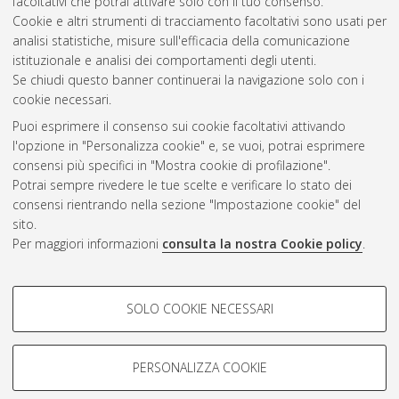
facoltativi che potrai attivare solo con il tuo consenso.
Cookie e altri strumenti di tracciamento facoltativi sono usati per
Questa lista e' stata generata il
Sat Aug 8 20:38:58 2026
analisi statistiche, misure sull'efficacia della comunicazione
CEST
.
istituzionale e analisi dei comportamenti degli utenti.
Se chiudi questo banner continuerai la navigazione solo con i
cookie necessari.
Atom
Puoi esprimere il consenso sui cookie facoltativi attivando
Rss 1.0
l'opzione in "Personalizza cookie" e, se vuoi, potrai esprimere
consensi più specifici in "Mostra cookie di profilazione".
Rss 2.0
Potrai sempre rivedere le tue scelte e verificare lo stato dei
consensi rientrando nella sezione "Impostazione cookie" del
sito.
AMS Dottorato
Per maggiori informazioni
consulta la nostra Cookie policy
.
ISSN: 2038-7946
Servizio implementato e gestito da
AlmaDL
COOKIE DI PROFILAZIONE -
Impostazioni Cookie
SOLO COOKIE NECESSARI
Informativa sulla privacy
FACOLTATIVI
Condizioni d’uso del sito
Si tratta di cookie utilizzati per analizzare le caratteristiche della
navigazione degli utenti, creare profili in base al loro comportamento
PERSONALIZZA COOKIE
sul sito, per analisi di marketing.