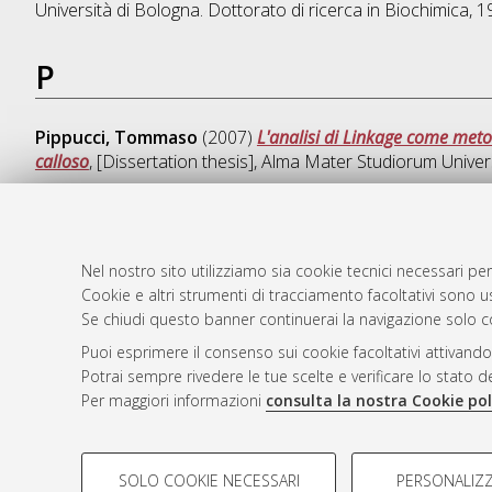
Università di Bologna. Dottorato di ricerca in
Biochimica
, 
P
Pippucci, Tommaso
(2007)
L'analisi di Linkage come meto
calloso
, [Dissertation thesis], Alma Mater Studiorum Univer
Nel nostro sito utilizziamo sia cookie tecnici necessari per
AMS Dotto
Atom
Cookie e altri strumenti di tracciamento facoltativi sono us
ISSN: 2038
Rss 1.0
Se chiudi questo banner continuerai la navigazione solo c
Servizio i
Puoi esprimere il consenso sui cookie facoltativi attivando
Rss 2.0
Impostazio
Potrai sempre rivedere le tue scelte e verificare lo stato 
Informativa
Per maggiori informazioni
consulta la nostra Cookie pol
Condizioni 
COOKIE DI PROFILAZIONE - FACOLTATIVI
SOLO COOKIE NECESSARI
PERSONALIZZ