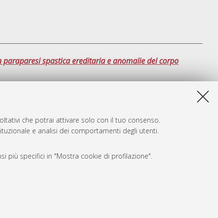
n paraparesi spastica ereditaria e anomalie del corpo
sta lista e' stata generata il
Fri Aug 7 20:35:49 2026 CEST
.
ltativi che potrai attivare solo con il tuo consenso.
tituzionale e analisi dei comportamenti degli utenti.
i più specifici in "Mostra cookie di profilazione".
SARI