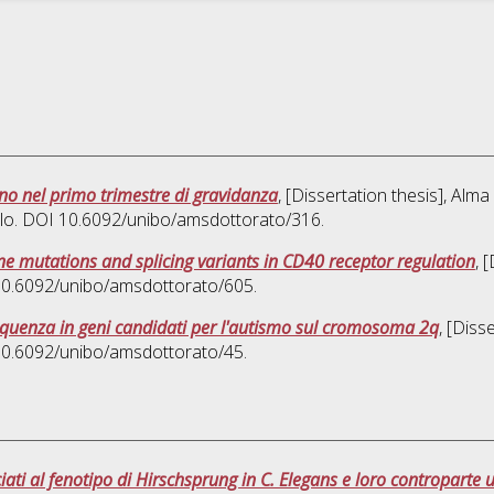
o nel primo trimestre di gravidanza
, [Dissertation thesis], Alm
iclo. DOI 10.6092/unibo/amsdottorato/316.
e mutations and splicing variants in CD40 receptor regulation
, 
 10.6092/unibo/amsdottorato/605.
i sequenza in geni candidati per l'autismo sul cromosoma 2q
, [Diss
 10.6092/unibo/amsdottorato/45.
ciati al fenotipo di Hirschsprung in C. Elegans e loro contropart