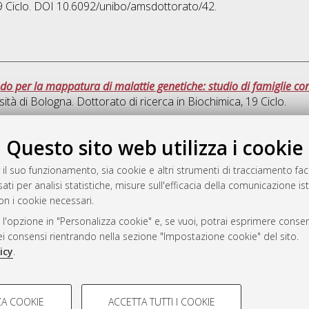
19 Ciclo. DOI 10.6092/unibo/amsdottorato/42.
do per la mappatura di malattie genetiche: studio di famiglie co
sità di Bologna. Dottorato di ricerca in
Biochimica
, 19 Ciclo.
Que
Questo sito web utilizza i cookie
 il suo funzionamento, sia cookie e altri strumenti di tracciamento faco
rato
ati per analisi statistiche, misure sull'efficacia della comunicazione is
-7946
on i cookie necessari.
mplementato e gestito da
AlmaDL
 l'opzione in "Personalizza cookie" e, se vuoi, potrai esprimere consens
ni Cookie
dei consensi rientrando nella sezione "Impostazione cookie" del sito.
 sulla privacy
icy
.
d’uso del sito
COOKIE TECNICI - NECES
A COOKIE
ACCETTA TUTTI I COOKIE