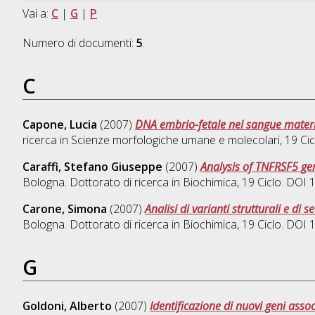
Vai a:
C
|
G
|
P
Numero di documenti:
5
.
C
Capone, Lucia
(2007)
DNA embrio-fetale nel sangue matern
ricerca in
Scienze morfologiche umane e molecolari
, 19 C
Caraffi, Stefano Giuseppe
(2007)
Analysis of TNFRSF5 gen
Bologna. Dottorato di ricerca in
Biochimica
, 19 Ciclo. DOI
Carone, Simona
(2007)
Analisi di varianti strutturali e d
Bologna. Dottorato di ricerca in
Biochimica
, 19 Ciclo. DOI
G
Goldoni, Alberto
(2007)
Identificazione di nuovi geni asso