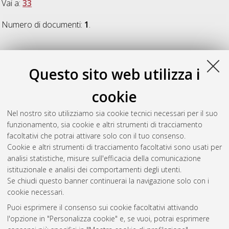
Vai a:
33
Numero di documenti:
1
.
33
Questo sito web utilizza i
Costantini, Paolo Emidio
(2021)
Genomic and functional
cookie
insights into the interactions between vaginal Lactobacillus
strains and pathogens
, [Dissertation thesis], Alma Mater
Nel nostro sito utilizziamo sia cookie tecnici necessari per il suo
Studiorum Università di Bologna. Dottorato di ricerca in
funzionamento, sia cookie e altri strumenti di tracciamento
Biologia cellulare e molecolare
, 33 Ciclo. DOI
facoltativi che potrai attivare solo con il tuo consenso.
10.48676/unibo/amsdottorato/9615.
Cookie e altri strumenti di tracciamento facoltativi sono usati per
analisi statistiche, misure sull'efficacia della comunicazione
Questa lista e' stata generata il
Fri Aug 7 20:39:00 2026 CEST
.
istituzionale e analisi dei comportamenti degli utenti.
Se chiudi questo banner continuerai la navigazione solo con i
cookie necessari.
Atom
Puoi esprimere il consenso sui cookie facoltativi attivando
Rss 1.0
l'opzione in "Personalizza cookie" e, se vuoi, potrai esprimere