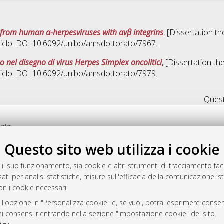
L from human α-herpesviruses with αvβ integrins
, [Dissertation t
Ciclo. DOI 10.6092/unibo/amsdottorato/7967.
o nel disegno di virus Herpes Simplex oncolitici
, [Dissertation t
Ciclo. DOI 10.6092/unibo/amsdottorato/7979.
Quest
rato
-7946
Questo sito web utilizza i cookie
mplementato e gestito da
AlmaDL
ni Cookie
 il suo funzionamento, sia cookie e altri strumenti di tracciamento faco
 sulla privacy
ati per analisi statistiche, misure sull'efficacia della comunicazione is
on i cookie necessari.
d’uso del sito
 l'opzione in "Personalizza cookie" e, se vuoi, potrai esprimere consens
dei consensi rientrando nella sezione "Impostazione cookie" del sito.