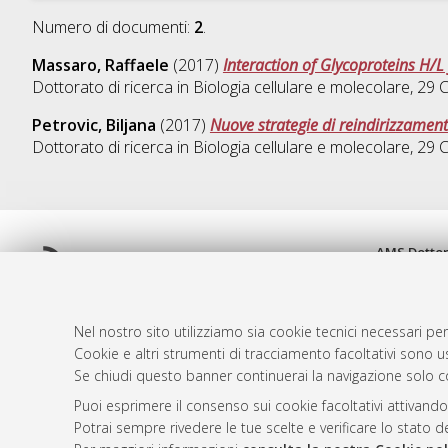
Numero di documenti:
2
.
Massaro, Raffaele
(2017)
Interaction of Glycoproteins H/
Dottorato di ricerca in
Biologia cellulare e molecolare
, 29 
Petrovic, Biljana
(2017)
Nuove strategie di reindirizzament
Dottorato di ricerca in
Biologia cellulare e molecolare
, 29 
AMS Dotto
Atom
ISSN: 2038
Rss 1.0
Servizio i
Rss 2.0
Impostazio
Nel nostro sito utilizziamo sia cookie tecnici necessari per
Informativa
Cookie e altri strumenti di tracciamento facoltativi sono us
Se chiudi questo banner continuerai la navigazione solo c
Condizioni 
Puoi esprimere il consenso sui cookie facoltativi attivando
Potrai sempre rivedere le tue scelte e verificare lo stato 