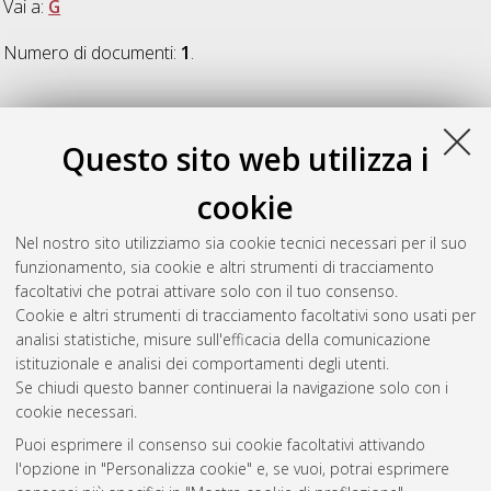
Vai a:
G
Numero di documenti:
1
.
G
Questo sito web utilizza i
Ghezzi, Daniele
(2020)
Microbial diversity and metabolic
cookie
potential in caves
, [Dissertation thesis], Alma Mater Studiorum
Università di Bologna. Dottorato di ricerca in
Biologia cellulare
Nel nostro sito utilizziamo sia cookie tecnici necessari per il suo
e molecolare
, 32 Ciclo. DOI
funzionamento, sia cookie e altri strumenti di tracciamento
10.48676/unibo/amsdottorato/9467.
facoltativi che potrai attivare solo con il tuo consenso.
Cookie e altri strumenti di tracciamento facoltativi sono usati per
Questa lista e' stata generata il
Sun Aug 9 20:35:39 2026
analisi statistiche, misure sull'efficacia della comunicazione
CEST
.
istituzionale e analisi dei comportamenti degli utenti.
Se chiudi questo banner continuerai la navigazione solo con i
cookie necessari.
Atom
Puoi esprimere il consenso sui cookie facoltativi attivando
Rss 1.0
l'opzione in "Personalizza cookie" e, se vuoi, potrai esprimere