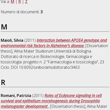
Vai a:
M
|
R
|
Z
Numero di documenti:
3
.
M
Maioli, Silvia
(2011)
Interaction between APOE4 genotype and
environmental risk factors in Alzheimer's disease
, [Dissertation
thesis], Alma Mater Studiorum Università di Bologna.
Dottorato di ricerca in
Biotecnologie, farmacologia e
tossicologia: progetto n. 2 "Farmacologia e tossicologia"
, 23
Ciclo. DOI 10.6092/unibo/amsdottorato/3463.
R
Romani, Patrizia
(2011)
Roles of Ecdysone signaling in cell
survival and epithelium morphogenesis during Drosophila
melanogaster development
, [Dissertation thesis], Alma Mater