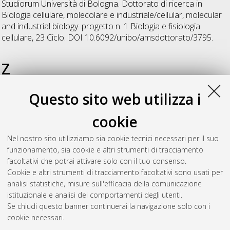
Studiorum Università di Bologna. Dottorato di ricerca in
Biologia cellulare, molecolare e industriale/cellular, molecular
and industrial biology: progetto n. 1 Biologia e fisiologia
cellulare
, 23 Ciclo. DOI 10.6092/unibo/amsdottorato/3795.
Z
Questo sito web utilizza i
Zoli, Monica
(2011)
Structural and functional analysis of
centromeric chromatin
, [Dissertation thesis], Alma Mater
cookie
Studiorum Università di Bologna. Dottorato di ricerca in
Biologia cellulare, molecolare e industriale/cellular, molecular
Nel nostro sito utilizziamo sia cookie tecnici necessari per il suo
and industrial biology: progetto n. 1 Biologia e fisiologia
funzionamento, sia cookie e altri strumenti di tracciamento
cellulare
, 23 Ciclo. DOI 10.6092/unibo/amsdottorato/3803.
facoltativi che potrai attivare solo con il tuo consenso.
Cookie e altri strumenti di tracciamento facoltativi sono usati per
Questa lista e' stata generata il
Thu Aug 6 20:39:43 2026
analisi statistiche, misure sull'efficacia della comunicazione
CEST
.
istituzionale e analisi dei comportamenti degli utenti.
Se chiudi questo banner continuerai la navigazione solo con i
cookie necessari.
Atom