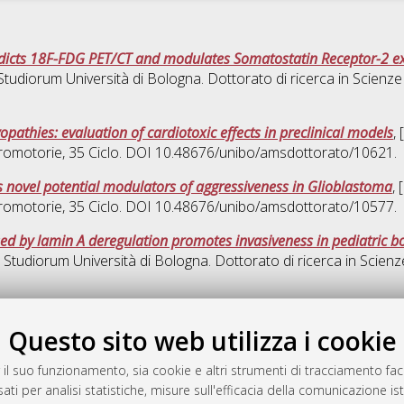
dicts 18F-FDG PET/CT and modulates Somatostatin Receptor-2 ex
 Studiorum Università di Bologna. Dottorato di ricerca in
Scienze
pathies: evaluation of cardiotoxic effects in preclinical models
,
romotorie
, 35 Ciclo. DOI 10.48676/unibo/amsdottorato/10621.
s novel potential modulators of aggressiveness in Glioblastoma
,
romotorie
, 35 Ciclo. DOI 10.48676/unibo/amsdottorato/10577.
sed by lamin A deregulation promotes invasiveness in pediatric 
r Studiorum Università di Bologna. Dottorato di ricerca in
Scienz
Ques
Questo sito web utilizza i cookie
 il suo funzionamento, sia cookie e altri strumenti di tracciamento faco
rato
ati per analisi statistiche, misure sull'efficacia della comunicazione is
-7946