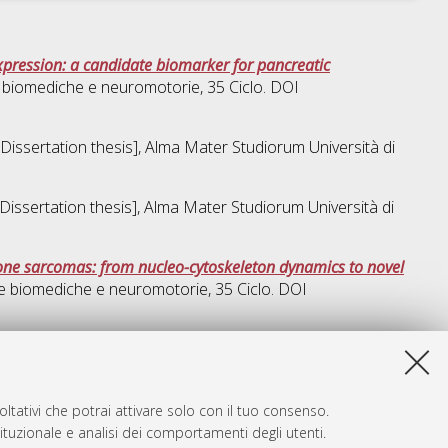
pression: a candidate biomarker for pancreatic
 biomediche e neuromotorie
, 35 Ciclo. DOI
 [Dissertation thesis], Alma Mater Studiorum Università di
 [Dissertation thesis], Alma Mater Studiorum Università di
bone sarcomas: from nucleo-cytoskeleton dynamics to novel
e biomediche e neuromotorie
, 35 Ciclo. DOI
ta lista e' stata generata il
Sat Aug 8 20:39:45 2026 CEST
.
ltativi che potrai attivare solo con il tuo consenso.
tituzionale e analisi dei comportamenti degli utenti.