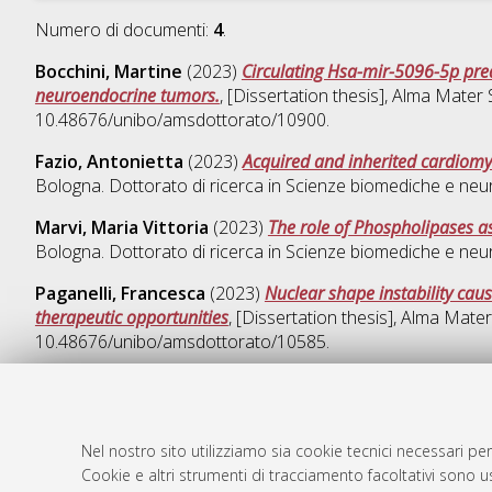
Numero di documenti:
4
.
Bocchini, Martine
(2023)
Circulating Hsa-mir-5096-5p pre
neuroendocrine tumors.
, [Dissertation thesis], Alma Mater
10.48676/unibo/amsdottorato/10900.
Fazio, Antonietta
(2023)
Acquired and inherited cardiomyo
Bologna. Dottorato di ricerca in
Scienze biomediche e neu
Marvi, Maria Vittoria
(2023)
The role of Phospholipases a
Bologna. Dottorato di ricerca in
Scienze biomediche e neu
Paganelli, Francesca
(2023)
Nuclear shape instability cau
therapeutic opportunities
, [Dissertation thesis], Alma Mate
10.48676/unibo/amsdottorato/10585.
Nel nostro sito utilizziamo sia cookie tecnici necessari per
AMS Dotto
Atom
Cookie e altri strumenti di tracciamento facoltativi sono us
ISSN: 2038