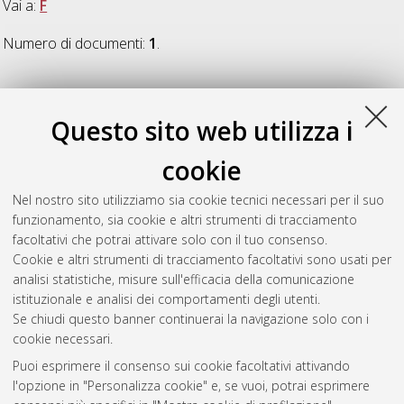
Vai a:
F
Numero di documenti:
1
.
F
Questo sito web utilizza i
Fasoli, Sabrina
(2021)
Giraffe’s urine: from urinalysis to
cookie
proteomics and metabolomics
, [Dissertation thesis], Alma
Mater Studiorum Università di Bologna. Dottorato di ricerca in
Nel nostro sito utilizziamo sia cookie tecnici necessari per il suo
Scienze veterinarie
, 33 Ciclo. DOI
funzionamento, sia cookie e altri strumenti di tracciamento
10.6092/unibo/amsdottorato/9655.
facoltativi che potrai attivare solo con il tuo consenso.
Cookie e altri strumenti di tracciamento facoltativi sono usati per
Questa lista e' stata generata il
Wed Aug 5 20:38:49 2026
analisi statistiche, misure sull'efficacia della comunicazione
CEST
.
istituzionale e analisi dei comportamenti degli utenti.
Se chiudi questo banner continuerai la navigazione solo con i
cookie necessari.
Atom
Puoi esprimere il consenso sui cookie facoltativi attivando
Rss 1.0
l'opzione in "Personalizza cookie" e, se vuoi, potrai esprimere