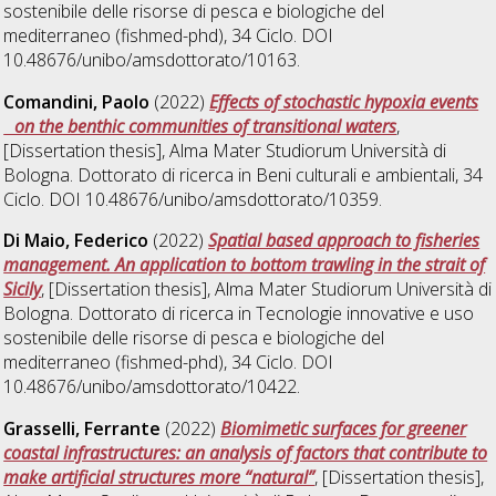
sostenibile delle risorse di pesca e biologiche del
mediterraneo (fishmed-phd)
, 34 Ciclo. DOI
10.48676/unibo/amsdottorato/10163.
Comandini, Paolo
(2022)
Effects of stochastic hypoxia events
on the benthic communities of transitional waters
,
[Dissertation thesis], Alma Mater Studiorum Università di
Bologna. Dottorato di ricerca in
Beni culturali e ambientali
, 34
Ciclo. DOI 10.48676/unibo/amsdottorato/10359.
Di Maio, Federico
(2022)
Spatial based approach to fisheries
management. An application to bottom trawling in the strait of
Sicily
, [Dissertation thesis], Alma Mater Studiorum Università di
Bologna. Dottorato di ricerca in
Tecnologie innovative e uso
sostenibile delle risorse di pesca e biologiche del
mediterraneo (fishmed-phd)
, 34 Ciclo. DOI
10.48676/unibo/amsdottorato/10422.
Grasselli, Ferrante
(2022)
Biomimetic surfaces for greener
coastal infrastructures: an analysis of factors that contribute to
make artificial structures more “natural”
, [Dissertation thesis],