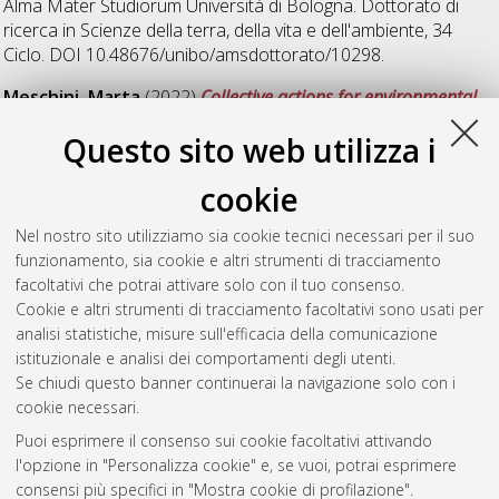
Alma Mater Studiorum Università di Bologna. Dottorato di
ricerca in
Scienze della terra, della vita e dell'ambiente
, 34
Ciclo. DOI 10.48676/unibo/amsdottorato/10298.
Meschini, Marta
(2022)
Collective actions for environmental
monitoring and conservation: citizen science, informal
Questo sito web utilizza i
environmental education, and participatory approach
,
[Dissertation thesis], Alma Mater Studiorum Università di
cookie
Bologna. Dottorato di ricerca in
Tecnologie innovative e uso
sostenibile delle risorse di pesca e biologiche del
Nel nostro sito utilizziamo sia cookie tecnici necessari per il suo
mediterraneo (fishmed-phd)
, 34 Ciclo. DOI
funzionamento, sia cookie e altri strumenti di tracciamento
10.48676/unibo/amsdottorato/10305.
facoltativi che potrai attivare solo con il tuo consenso.
Cookie e altri strumenti di tracciamento facoltativi sono usati per
Questa lista e' stata generata il
Thu Aug 6 20:38:22 2026
analisi statistiche, misure sull'efficacia della comunicazione
CEST
.
istituzionale e analisi dei comportamenti degli utenti.
Se chiudi questo banner continuerai la navigazione solo con i
cookie necessari.
Atom
Puoi esprimere il consenso sui cookie facoltativi attivando
Rss 1.0
l'opzione in "Personalizza cookie" e, se vuoi, potrai esprimere
consensi più specifici in "Mostra cookie di profilazione".
Rss 2.0