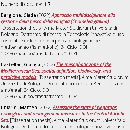
Numero di documenti:
7
.
Bargione, Giada
(2022)
Approccio multidisciplinare alla
gestione della pesca della vongola (Chamelea gallina)
,
[Dissertation thesis], Alma Mater Studiorum Università di
Bologna. Dottorato di ricerca in
Tecnologie innovative e uso
sostenibile delle risorse di pesca e biologiche del
mediterraneo (fishmed-phd)
, 34 Ciclo. DOI
10.48676/unibo/amsdottorato/10331.
Castellan, Giorgio
(2022)
The mesophotic zone of the
Mediterranean Sea: spatial definition, biodiversity, and
predictive models
, [Dissertation thesis], Alma Mater Studiorum
Università di Bologna. Dottorato di ricerca in
Beni culturali e
ambientali
, 34 Ciclo. DOI
10.48676/unibo/amsdottorato/10134.
Chiarini, Matteo
(2022)
Assessing the state of Nephrops
norvegicus and management measures in the Central Adriatic
Sea
, [Dissertation thesis], Alma Mater Studiorum Università di
Bologna. Dottorato di ricerca in
Tecnologie innovative e uso