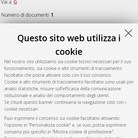
Vai a:
G
Numero di documenti:
1
.
G
Questo sito web utilizza i
cookie
Gurrieri, Libero
(2019)
Study of carbon metabolism in plants:
from enzymes to the organism, from physiology to stress.
,
Nel nostro sito utilizziamo sia cookie tecnici necessari per il suo
[Dissertation thesis], Alma Mater Studiorum Università di
funzionamento, sia cookie e altri strumenti di tracciamento
Bologna. Dottorato di ricerca in
Biologia cellulare e
facoltativi che potrai attivare solo con il tuo consenso.
molecolare
, 31 Ciclo. DOI 10.6092/unibo/amsdottorato/8765.
Cookie e altri strumenti di tracciamento facoltativi sono usati per
analisi statistiche, misure sull'efficacia della comunicazione
Questa lista e' stata generata il
Fri Aug 7 20:36:17 2026 CEST
.
istituzionale e analisi dei comportamenti degli utenti.
Se chiudi questo banner continuerai la navigazione solo con i
cookie necessari.
Atom
Puoi esprimere il consenso sui cookie facoltativi attivando
Rss 1.0
l'opzione in "Personalizza cookie" e, se vuoi, potrai esprimere
consensi più specifici in "Mostra cookie di profilazione".
Rss 2.0