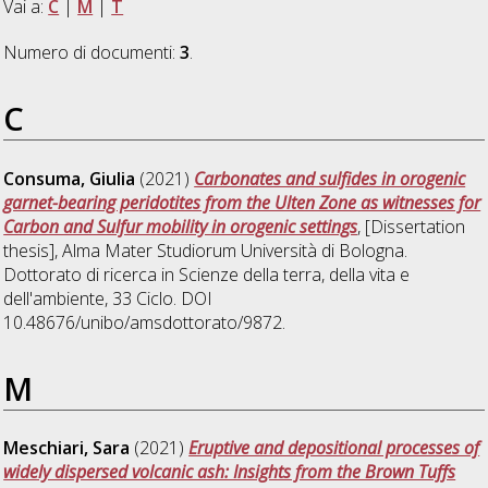
Vai a:
C
|
M
|
T
Numero di documenti:
3
.
C
Consuma, Giulia
(2021)
Carbonates and sulfides in orogenic
garnet-bearing peridotites from the Ulten Zone as witnesses for
Carbon and Sulfur mobility in orogenic settings
, [Dissertation
thesis], Alma Mater Studiorum Università di Bologna.
Dottorato di ricerca in
Scienze della terra, della vita e
dell'ambiente
, 33 Ciclo. DOI
10.48676/unibo/amsdottorato/9872.
M
Meschiari, Sara
(2021)
Eruptive and depositional processes of
widely dispersed volcanic ash: Insights from the Brown Tuffs