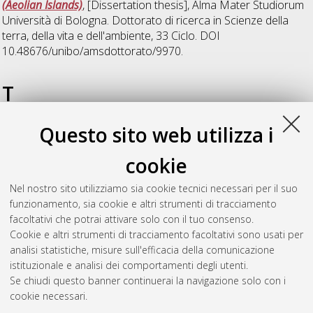
(Aeolian Islands)
, [Dissertation thesis], Alma Mater Studiorum
Università di Bologna. Dottorato di ricerca in
Scienze della
terra, della vita e dell'ambiente
, 33 Ciclo. DOI
10.48676/unibo/amsdottorato/9970.
T
Questo sito web utilizza i
Toller, Simone
(2021)
Water and sediments geochemistry and
elemental fluxes on a Large Dam: case study of Ridracoli
cookie
reservoir.
, [Dissertation thesis], Alma Mater Studiorum
Università di Bologna. Dottorato di ricerca in
Scienze della
Nel nostro sito utilizziamo sia cookie tecnici necessari per il suo
terra, della vita e dell'ambiente
, 33 Ciclo. DOI
funzionamento, sia cookie e altri strumenti di tracciamento
10.48676/unibo/amsdottorato/9782.
facoltativi che potrai attivare solo con il tuo consenso.
Cookie e altri strumenti di tracciamento facoltativi sono usati per
Questa lista e' stata generata il
Sat Aug 8 20:36:22 2026
analisi statistiche, misure sull'efficacia della comunicazione
CEST
.
istituzionale e analisi dei comportamenti degli utenti.
Se chiudi questo banner continuerai la navigazione solo con i
cookie necessari.
Atom