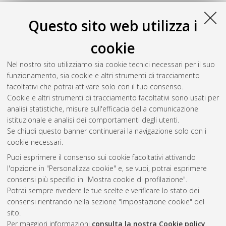
Scienze della terra
, 19 Ciclo. DOI
10.6092/unibo/amsdottorato/597.
Questo sito web utilizza i
Tesi, Tommaso
(2007)
Destino del carbonio organico di
cookie
apporto fluviale sulle piattaforme continentali: Adriatico
centro-settentrionale e Golfo del Leone
, [Dissertation thesis],
Nel nostro sito utilizziamo sia cookie tecnici necessari per il suo
Alma Mater Studiorum Università di Bologna. Dottorato di
funzionamento, sia cookie e altri strumenti di tracciamento
ricerca in
Scienze ambientali: tutela e gestione delle risorse
facoltativi che potrai attivare solo con il tuo consenso.
naturali
, 19 Ciclo. DOI 10.6092/unibo/amsdottorato/446.
Cookie e altri strumenti di tracciamento facoltativi sono usati per
analisi statistiche, misure sull'efficacia della comunicazione
Questa lista e' stata generata il
Fri Aug 7 20:36:44 2026 CEST
.
istituzionale e analisi dei comportamenti degli utenti.
Se chiudi questo banner continuerai la navigazione solo con i
cookie necessari.
Atom
Puoi esprimere il consenso sui cookie facoltativi attivando
Rss 1.0
l'opzione in "Personalizza cookie" e, se vuoi, potrai esprimere
consensi più specifici in "Mostra cookie di profilazione".
Rss 2.0
Potrai sempre rivedere le tue scelte e verificare lo stato dei
consensi rientrando nella sezione "Impostazione cookie" del
sito.
AMS Dottorato
Per maggiori informazioni
consulta la nostra Cookie policy
.
ISSN: 2038-7946