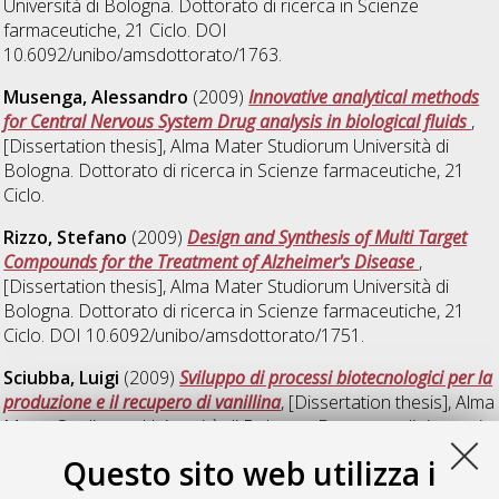
Università di Bologna. Dottorato di ricerca in
Scienze
farmaceutiche
, 21 Ciclo. DOI
10.6092/unibo/amsdottorato/1763.
Musenga, Alessandro
(2009)
Innovative analytical methods
for Central Nervous System Drug analysis in biological fluids
,
[Dissertation thesis], Alma Mater Studiorum Università di
Bologna. Dottorato di ricerca in
Scienze farmaceutiche
, 21
Ciclo.
Rizzo, Stefano
(2009)
Design and Synthesis of Multi Target
Compounds for the Treatment of Alzheimer's Disease
,
[Dissertation thesis], Alma Mater Studiorum Università di
Bologna. Dottorato di ricerca in
Scienze farmaceutiche
, 21
Ciclo. DOI 10.6092/unibo/amsdottorato/1751.
Sciubba, Luigi
(2009)
Sviluppo di processi biotecnologici per la
produzione e il recupero di vanillina
, [Dissertation thesis], Alma
Mater Studiorum Università di Bologna. Dottorato di ricerca in
Biocatalisi applicata e microbiologia industriale
, 21 Ciclo.
Questo sito web utilizza i
Ugenti, Maria Paola
(2009)
Characterization of L-type