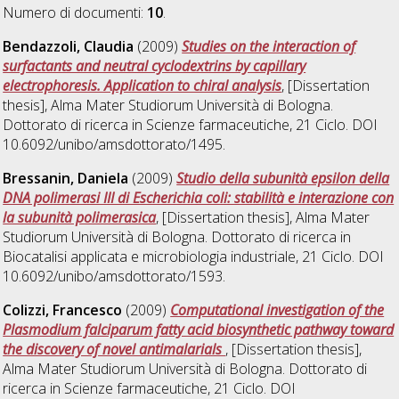
Numero di documenti:
10
.
Bendazzoli, Claudia
(2009)
Studies on the interaction of
surfactants and neutral cyclodextrins by capillary
electrophoresis. Application to chiral analysis
, [Dissertation
thesis], Alma Mater Studiorum Università di Bologna.
Dottorato di ricerca in
Scienze farmaceutiche
, 21 Ciclo. DOI
10.6092/unibo/amsdottorato/1495.
Bressanin, Daniela
(2009)
Studio della subunità epsilon della
DNA polimerasi III di Escherichia coli: stabilità e interazione con
la subunità polimerasica
, [Dissertation thesis], Alma Mater
Studiorum Università di Bologna. Dottorato di ricerca in
Biocatalisi applicata e microbiologia industriale
, 21 Ciclo. DOI
10.6092/unibo/amsdottorato/1593.
Colizzi, Francesco
(2009)
Computational investigation of the
Plasmodium falciparum fatty acid biosynthetic pathway toward
the discovery of novel antimalarials
, [Dissertation thesis],
Alma Mater Studiorum Università di Bologna. Dottorato di
ricerca in
Scienze farmaceutiche
, 21 Ciclo. DOI