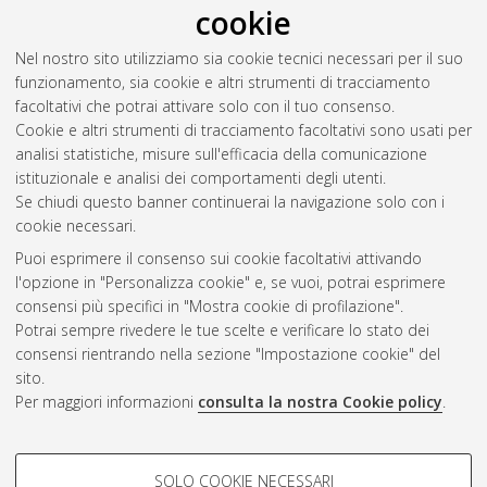
cookie
Calcium Channel Binding-Site of a new class of Calcium
modulators by a Multidisciplinary approach
, [Dissertation
Nel nostro sito utilizziamo sia cookie tecnici necessari per il suo
thesis], Alma Mater Studiorum Università di Bologna.
funzionamento, sia cookie e altri strumenti di tracciamento
Dottorato di ricerca in
Scienze farmaceutiche
, 21 Ciclo. DOI
facoltativi che potrai attivare solo con il tuo consenso.
10.6092/unibo/amsdottorato/1277.
Cookie e altri strumenti di tracciamento facoltativi sono usati per
analisi statistiche, misure sull'efficacia della comunicazione
Questa lista e' stata generata il
Fri Aug 7 20:36:24 2026 CEST
.
istituzionale e analisi dei comportamenti degli utenti.
Se chiudi questo banner continuerai la navigazione solo con i
cookie necessari.
Atom
Puoi esprimere il consenso sui cookie facoltativi attivando
Rss 1.0
l'opzione in "Personalizza cookie" e, se vuoi, potrai esprimere
consensi più specifici in "Mostra cookie di profilazione".
Rss 2.0
Potrai sempre rivedere le tue scelte e verificare lo stato dei
consensi rientrando nella sezione "Impostazione cookie" del
AMS Dottorato
sito.
Per maggiori informazioni
consulta la nostra Cookie policy
.
ISSN: 2038-7946
Servizio implementato e gestito da
AlmaDL
Impostazioni Cookie
COOKIE DI PROFILAZIONE -
SOLO COOKIE NECESSARI
Informativa sulla privacy