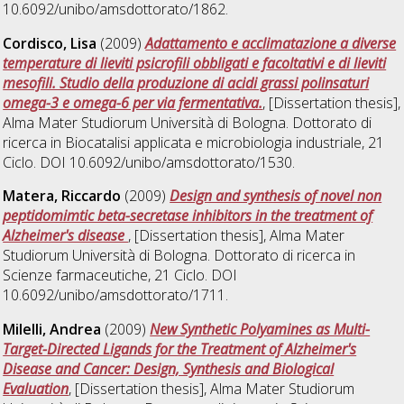
10.6092/unibo/amsdottorato/1862.
Cordisco, Lisa
(2009)
Adattamento e acclimatazione a diverse
temperature di lieviti psicrofili obbligati e facoltativi e di lieviti
mesofili. Studio della produzione di acidi grassi polinsaturi
omega-3 e omega-6 per via fermentativa.
, [Dissertation thesis],
Alma Mater Studiorum Università di Bologna. Dottorato di
ricerca in
Biocatalisi applicata e microbiologia industriale
, 21
Ciclo. DOI 10.6092/unibo/amsdottorato/1530.
Matera, Riccardo
(2009)
Design and synthesis of novel non
peptidomimtic beta-secretase inhibitors in the treatment of
Alzheimer's disease
, [Dissertation thesis], Alma Mater
Studiorum Università di Bologna. Dottorato di ricerca in
Scienze farmaceutiche
, 21 Ciclo. DOI
10.6092/unibo/amsdottorato/1711.
Milelli, Andrea
(2009)
New Synthetic Polyamines as Multi-
Target-Directed Ligands for the Treatment of Alzheimer's
Disease and Cancer: Design, Synthesis and Biological
Evaluation
, [Dissertation thesis], Alma Mater Studiorum