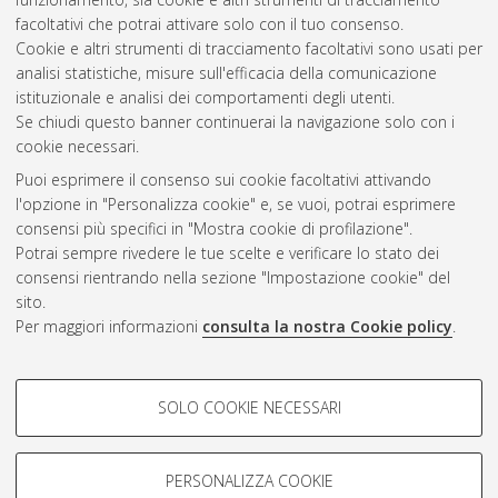
farmaceutiche
, 24 Ciclo. DOI
facoltativi che potrai attivare solo con il tuo consenso.
10.6092/unibo/amsdottorato/4710.
Cookie e altri strumenti di tracciamento facoltativi sono usati per
analisi statistiche, misure sull'efficacia della comunicazione
Questa lista e' stata generata il
Fri Aug 7 20:36:03 2026 CEST
.
istituzionale e analisi dei comportamenti degli utenti.
Se chiudi questo banner continuerai la navigazione solo con i
cookie necessari.
Atom
Puoi esprimere il consenso sui cookie facoltativi attivando
Rss 1.0
l'opzione in "Personalizza cookie" e, se vuoi, potrai esprimere
consensi più specifici in "Mostra cookie di profilazione".
Rss 2.0
Potrai sempre rivedere le tue scelte e verificare lo stato dei
consensi rientrando nella sezione "Impostazione cookie" del
sito.
AMS Dottorato
Per maggiori informazioni
consulta la nostra Cookie policy
.
ISSN: 2038-7946
Servizio implementato e gestito da
AlmaDL
Impostazioni Cookie
COOKIE DI PROFILAZIONE -
SOLO COOKIE NECESSARI
Informativa sulla privacy
FACOLTATIVI
Condizioni d’uso del sito
Si tratta di cookie utilizzati per analizzare le caratteristiche della
navigazione degli utenti, creare profili in base al loro comportamento
PERSONALIZZA COOKIE
sul sito, per analisi di marketing.