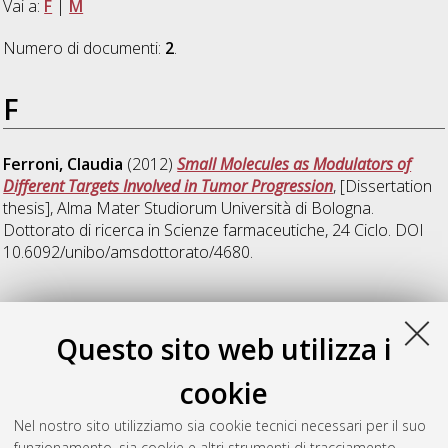
Vai a:
F
|
M
Numero di documenti:
2
.
F
Ferroni, Claudia
(2012)
Small Molecules as Modulators of
Different Targets Involved in Tumor Progression
, [Dissertation
thesis], Alma Mater Studiorum Università di Bologna.
Dottorato di ricerca in
Scienze farmaceutiche
, 24 Ciclo. DOI
10.6092/unibo/amsdottorato/4680.
M
Questo sito web utilizza i
Marcheselli, Chiara
(2012)
Development of Original Analytical
cookie
Methods for the Determination of Drugs of Abuse in Biological
Samples
, [Dissertation thesis], Alma Mater Studiorum
Nel nostro sito utilizziamo sia cookie tecnici necessari per il suo
Università di Bologna. Dottorato di ricerca in
Scienze
funzionamento, sia cookie e altri strumenti di tracciamento