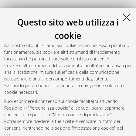
Z
Questo sito web utilizza i
Zhao, Junwei
(2021)
Spatially defined peptidomimetics for
cookie
pain relief and for targeted cancer therapy and diagnostics
,
[Dissertation thesis], Alma Mater Studiorum Università di
Nel nostro sito utilizziamo sia cookie tecnici necessari per il suo
Bologna. Dottorato di ricerca in
Chimica
, 33 Ciclo. DOI
funzionamento, sia cookie e altri strumenti di tracciamento
10.48676/unibo/amsdottorato/9571.
facoltativi che potrai attivare solo con il tuo consenso.
Cookie e altri strumenti di tracciamento facoltativi sono usati per
Questa lista e' stata generata il
Thu Aug 6 20:36:57 2026
analisi statistiche, misure sull'efficacia della comunicazione
CEST
.
istituzionale e analisi dei comportamenti degli utenti.
Se chiudi questo banner continuerai la navigazione solo con i
cookie necessari.
Atom
Puoi esprimere il consenso sui cookie facoltativi attivando
Rss 1.0
l'opzione in "Personalizza cookie" e, se vuoi, potrai esprimere
consensi più specifici in "Mostra cookie di profilazione".
Rss 2.0
Potrai sempre rivedere le tue scelte e verificare lo stato dei
consensi rientrando nella sezione "Impostazione cookie" del
AMS Dottorato
sito.