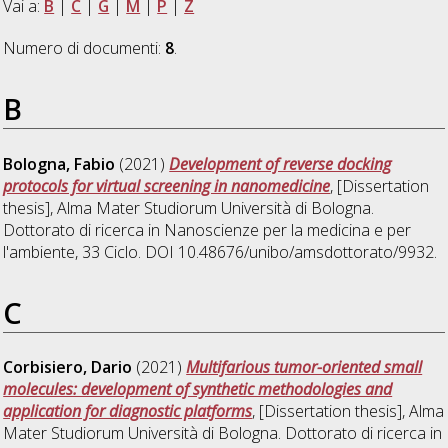
Vai a:
B
|
C
|
G
|
M
|
P
|
Z
Numero di documenti:
8
.
B
Bologna, Fabio
(2021)
Development of reverse docking
protocols for virtual screening in nanomedicine
, [Dissertation
thesis], Alma Mater Studiorum Università di Bologna.
Dottorato di ricerca in
Nanoscienze per la medicina e per
l'ambiente
, 33 Ciclo. DOI 10.48676/unibo/amsdottorato/9932.
C
Corbisiero, Dario
(2021)
Multifarious tumor-oriented small
molecules: development of synthetic methodologies and
application for diagnostic platforms
, [Dissertation thesis], Alma
Mater Studiorum Università di Bologna. Dottorato di ricerca in