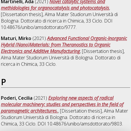
Martinelli, Ada
(2021)
Novel catalytic systems and
methidologies for organocatalysis and photocatalysis
,
[Dissertation thesis], Alma Mater Studiorum Università di
Bologna. Dottorato di ricerca in
Chimica
, 33 Ciclo. DOI
10.48676/unibo/amsdottorato/9777.
Maturi, Mirko
(2021)
Advanced Functional Organic-Inorganic
Hybrid (Nano)Materials: from Theranostics to Organic
Electronics and Additive Manufacturing
, [Dissertation thesis],
Alma Mater Studiorum Università di Bologna. Dottorato di
ricerca in
Chimica
, 33 Ciclo.
P
Poderi, Cecilia
(2021)
Exploring new aspects of radical
molecular machinery: studies and perspectives in the field of
paramagnetic architectures.
, [Dissertation thesis], Alma Mater
Studiorum Università di Bologna. Dottorato di ricerca in
Chimica
, 33 Ciclo. DOI 10.48676/unibo/amsdottorato/9803.