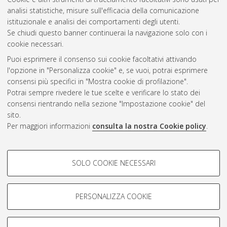
Questa lista e' stata generata il
Wed Aug 5 20:38:59 2026
analisi statistiche, misure sull'efficacia della comunicazione
CEST
.
istituzionale e analisi dei comportamenti degli utenti.
Se chiudi questo banner continuerai la navigazione solo con i
cookie necessari.
Atom
Puoi esprimere il consenso sui cookie facoltativi attivando
Rss 1.0
l'opzione in "Personalizza cookie" e, se vuoi, potrai esprimere
consensi più specifici in "Mostra cookie di profilazione".
Rss 2.0
Potrai sempre rivedere le tue scelte e verificare lo stato dei
consensi rientrando nella sezione "Impostazione cookie" del
sito.
AMS Dottorato
Per maggiori informazioni
consulta la nostra Cookie policy
.
ISSN: 2038-7946
Servizio implementato e gestito da
AlmaDL
COOKIE DI PROFILAZIONE -
Impostazioni Cookie
SOLO COOKIE NECESSARI
Informativa sulla privacy
FACOLTATIVI
Condizioni d’uso del sito
Si tratta di cookie utilizzati per analizzare le caratteristiche della
navigazione degli utenti, creare profili in base al loro comportamento
PERSONALIZZA COOKIE
sul sito, per analisi di marketing.
Mostra cookie di profilazione