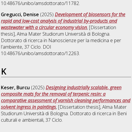
10.48676/unibo/amsdottorato/11782.
Gregucci, Denise
(2025)
Development of biosensors for the
rapid and low-cost analysis of industrial by-products and
wastewater with a circular economy vision
, [Dissertation
thesis], Alma Mater Studiorum Università di Bologna.
Dottorato di ricerca in
Nanoscienze per la medicina e per
l'ambiente
, 37 Ciclo. DOI
10.48676/unibo/amsdottorato/12263.
K
Keser, Burcu
(2025)
Designing industrially scalable, green
composite mats for the removal of terpenic resin: a
comparative assessment of varnish cleaning performances and
solvent ingress in paintings
, [Dissertation thesis], Alma Mater
Studiorum Università di Bologna. Dottorato di ricerca in
Beni
culturali e ambientali
, 37 Ciclo.