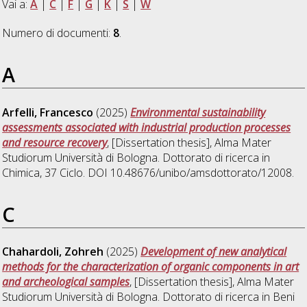
Vai a:
A
|
C
|
F
|
G
|
K
|
S
|
W
Numero di documenti:
8
.
A
Arfelli, Francesco
(2025)
Environmental sustainability
assessments associated with industrial production processes
and resource recovery
, [Dissertation thesis], Alma Mater
Studiorum Università di Bologna. Dottorato di ricerca in
Chimica
, 37 Ciclo. DOI 10.48676/unibo/amsdottorato/12008.
C
Chahardoli, Zohreh
(2025)
Development of new analytical
methods for the characterization of organic components in art
and archeological samples
, [Dissertation thesis], Alma Mater
Studiorum Università di Bologna. Dottorato di ricerca in
Beni