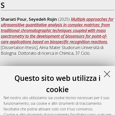
S
Shariati Pour, Seyedeh Rojin
(2025)
Multiple approaches for
ultrasensitive quantitative analysis in complex matrices: from
traditional chromatographic techniques coupled with mass
spectrometry to the development of biosensors for point-of-
care applications based on biospecific recognition reactions
,
[Dissertation thesis], Alma Mater Studiorum Università di
Bologna. Dottorato di ricerca in
Chimica
, 37 Ciclo.
W
Questo sito web utilizza i
Wang, Junjie
(2025)
The important role of multidetector-AF4 in
cookie
the study of gold nanoparticle bioconjugates life: synthesis,
optimization, application in drug delivery
, [Dissertation thesis],
Nel nostro sito utilizziamo sia cookie tecnici necessari per il suo
Alma Mater Studiorum Università di Bologna. Dottorato di
funzionamento, sia cookie e altri strumenti di tracciamento
ricerca in
Chimica
, 37 Ciclo.
facoltativi che potrai attivare solo con il tuo consenso.
Cookie e altri strumenti di tracciamento facoltativi sono usati per