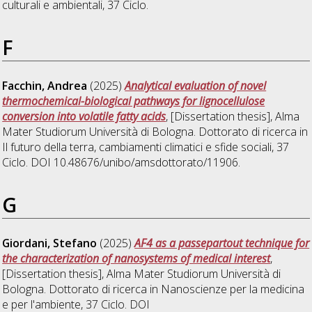
culturali e ambientali
, 37 Ciclo.
F
Facchin, Andrea
(2025)
Analytical evaluation of novel
thermochemical-biological pathways for lignocellulose
conversion into volatile fatty acids
, [Dissertation thesis], Alma
Mater Studiorum Università di Bologna. Dottorato di ricerca in
Il futuro della terra, cambiamenti climatici e sfide sociali
, 37
Ciclo. DOI 10.48676/unibo/amsdottorato/11906.
G
Giordani, Stefano
(2025)
AF4 as a passepartout technique for
the characterization of nanosystems of medical interest
,
[Dissertation thesis], Alma Mater Studiorum Università di
Bologna. Dottorato di ricerca in
Nanoscienze per la medicina
e per l'ambiente
, 37 Ciclo. DOI