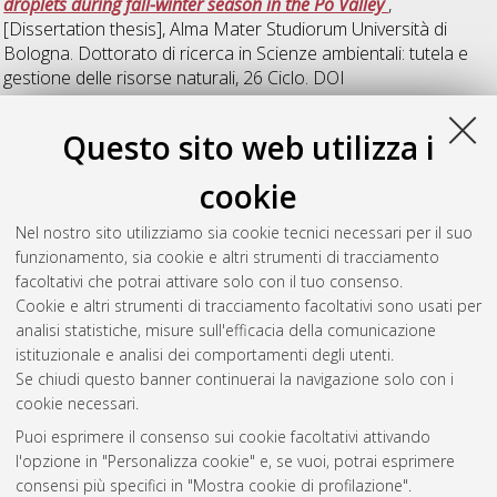
droplets during fall-winter season in the Po Valley
,
[Dissertation thesis], Alma Mater Studiorum Università di
Bologna. Dottorato di ricerca in
Scienze ambientali: tutela e
gestione delle risorse naturali
, 26 Ciclo. DOI
10.6092/unibo/amsdottorato/6300.
Questo sito web utilizza i
Tanase, Otilia Maya
(2014)
Development and applications of
hollow fiber flow field-flow fractionation in the bioanalytical
cookie
field. Studies of aggregation phenomena in complex protein
samples
, [Dissertation thesis], Alma Mater Studiorum
Nel nostro sito utilizziamo sia cookie tecnici necessari per il suo
Università di Bologna. Dottorato di ricerca in
Chimica
, 26 Ciclo.
funzionamento, sia cookie e altri strumenti di tracciamento
DOI 10.6092/unibo/amsdottorato/6277.
facoltativi che potrai attivare solo con il tuo consenso.
Cookie e altri strumenti di tracciamento facoltativi sono usati per
Questa lista e' stata generata il
Thu Aug 6 20:39:13 2026
analisi statistiche, misure sull'efficacia della comunicazione
CEST
.
istituzionale e analisi dei comportamenti degli utenti.
Se chiudi questo banner continuerai la navigazione solo con i
cookie necessari.
Atom
Puoi esprimere il consenso sui cookie facoltativi attivando
Rss 1.0
l'opzione in "Personalizza cookie" e, se vuoi, potrai esprimere
consensi più specifici in "Mostra cookie di profilazione".
Rss 2.0