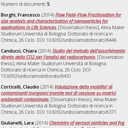
Numero di documenti:
5
.
Borghi, Francesco
(2014)
Flow Field–Flow Fractionation for
size analysis and characterization of nanoparticles for
applications in Life Sciences
, [Dissertation thesis], Alma Mater
Studiorum Università di Bologna. Dottorato di ricerca in
Chimica
, 26 Ciclo. DOI 10.6092/unibo/amsdottorato/6446.
Canducci, Chiara
(2014)
Studio del metodo dell'assorbimento
diretto della CO2 per l'analisi del radiocarbonio
, [Dissertation
thesis], Alma Mater Studiorum Università di Bologna.
Dottorato di ricerca in
Chimica
, 26 Ciclo. DOI
10.6092/unibo/amsdottorato/6431.
Corticelli, Claudio
(2014)
Valutazione della mobilita' di
contaminanti inorganici tramite test di cessione su matrici
ambientali contaminate
, [Dissertation thesis], Alma Mater
Studiorum Università di Bologna. Dottorato di ricerca in
Chimica
, 26 Ciclo. DOI 10.6092/unibo/amsdottorato/6371.
Giulianelli, Lara
(2014)
Chemistry of aerosol particles and fog