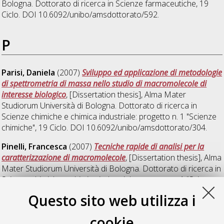
Bologna. Dottorato di ricerca in
Scienze farmaceutiche
, 19
Ciclo. DOI 10.6092/unibo/amsdottorato/592.
P
Parisi, Daniela
(2007)
Sviluppo ed applicazione di metodologie
di spettrometria di massa nello studio di macromolecole di
interesse biologico
, [Dissertation thesis], Alma Mater
Studiorum Università di Bologna. Dottorato di ricerca in
Scienze chimiche e chimica industriale: progetto n. 1 "Scienze
chimiche"
, 19 Ciclo. DOI 10.6092/unibo/amsdottorato/304.
Pinelli, Francesca
(2007)
Tecniche rapide di analisi per la
caratterizzazione di macromolecole
, [Dissertation thesis], Alma
Mater Studiorum Università di Bologna. Dottorato di ricerca in
Scienze chimiche e chimica industriale: progetto n. 1 "Scienze
chimiche"
, 19 Ciclo. DOI 10.6092/unibo/amsdottorato/303.
Questo sito web utilizza i
Pozzi, Romina
(2007)
Tecniche di monitoraggio ambientale
,
cookie
[Dissertation thesis], Alma Mater Studiorum Università di