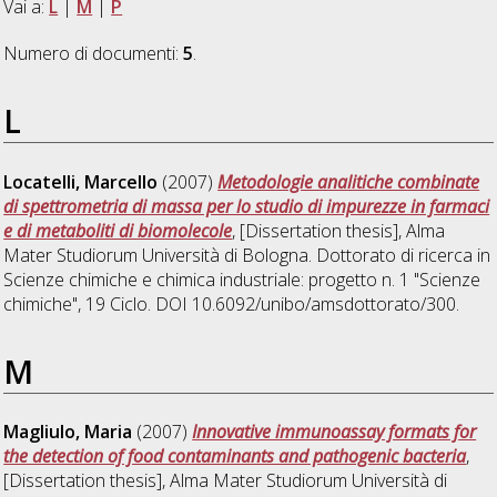
Vai a:
L
|
M
|
P
Numero di documenti:
5
.
L
Locatelli, Marcello
(2007)
Metodologie analitiche combinate
di spettrometria di massa per lo studio di impurezze in farmaci
e di metaboliti di biomolecole
, [Dissertation thesis], Alma
Mater Studiorum Università di Bologna. Dottorato di ricerca in
Scienze chimiche e chimica industriale: progetto n. 1 "Scienze
chimiche"
, 19 Ciclo. DOI 10.6092/unibo/amsdottorato/300.
M
Magliulo, Maria
(2007)
Innovative immunoassay formats for
the detection of food contaminants and pathogenic bacteria
,
[Dissertation thesis], Alma Mater Studiorum Università di