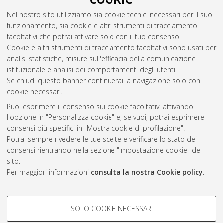
Bologna. Dottorato di ricerca in
Scienze chimiche e chimica
Nel nostro sito utilizziamo sia cookie tecnici necessari per il suo
industriale: progetto n. 1 "Scienze chimiche"
, 19 Ciclo. DOI
funzionamento, sia cookie e altri strumenti di tracciamento
10.6092/unibo/amsdottorato/302.
facoltativi che potrai attivare solo con il tuo consenso.
Cookie e altri strumenti di tracciamento facoltativi sono usati per
Questa lista e' stata generata il
Sun Aug 9 20:38:08 2026
analisi statistiche, misure sull'efficacia della comunicazione
CEST
.
istituzionale e analisi dei comportamenti degli utenti.
Se chiudi questo banner continuerai la navigazione solo con i
cookie necessari.
Atom
Puoi esprimere il consenso sui cookie facoltativi attivando
Rss 1.0
l'opzione in "Personalizza cookie" e, se vuoi, potrai esprimere
consensi più specifici in "Mostra cookie di profilazione".
Rss 2.0
Potrai sempre rivedere le tue scelte e verificare lo stato dei
consensi rientrando nella sezione "Impostazione cookie" del
AMS Dottorato
sito.
Per maggiori informazioni
consulta la nostra Cookie policy
.
ISSN: 2038-7946
Servizio implementato e gestito da
AlmaDL
Impostazioni Cookie
COOKIE DI PROFILAZIONE -
SOLO COOKIE NECESSARI
Informativa sulla privacy
FACOLTATIVI
Condizioni d’uso del sito