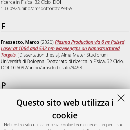
ricerca in
Fisica
, 32 Ciclo. DOI
10.6092/unibo/amsdottorato/9459.
F
Frassetto, Marco
(2020)
Plasma Production via 6 ns Pulsed
Laser at 1064 and 532 nm wavelengths on Nanostructured
Targets
, [Dissertation thesis], Alma Mater Studiorum
Università di Bologna. Dottorato di ricerca in
Fisica
, 32 Ciclo.
DOI 10.6092/unibo/amsdottorato/9493.
P
Questo sito web utilizza i
Pisani, Flavio
(2020)
Study of the data acquisition network for
the triggerless data acquisition of the LHCb experiment and
cookie
new particle track reconstruction strategies for the LHCb
upgrade
, [Dissertation thesis], Alma Mater Studiorum
Nel nostro sito utilizziamo sia cookie tecnici necessari per il suo
Università di Bologna. Dottorato di ricerca in
Fisica
, 32 Ciclo.