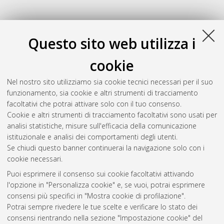
V
Questo sito web utilizza i
Vignudelli, Valeria
(2017)
Behavioral Equivalences for Higher-
cookie
Order Languages with Probabilities
, [Dissertation thesis], Alma
Mater Studiorum Università di Bologna. Dottorato di ricerca in
Nel nostro sito utilizziamo sia cookie tecnici necessari per il suo
Computer science and engineering
, 29 Ciclo. DOI
funzionamento, sia cookie e altri strumenti di tracciamento
10.6092/unibo/amsdottorato/7968.
facoltativi che potrai attivare solo con il tuo consenso.
Cookie e altri strumenti di tracciamento facoltativi sono usati per
Questa lista e' stata generata il
Wed Aug 5 20:37:19 2026
analisi statistiche, misure sull'efficacia della comunicazione
CEST
.
istituzionale e analisi dei comportamenti degli utenti.
Se chiudi questo banner continuerai la navigazione solo con i
cookie necessari.
Atom
Puoi esprimere il consenso sui cookie facoltativi attivando
Rss 1.0
l'opzione in "Personalizza cookie" e, se vuoi, potrai esprimere
consensi più specifici in "Mostra cookie di profilazione".
Rss 2.0
Potrai sempre rivedere le tue scelte e verificare lo stato dei
consensi rientrando nella sezione "Impostazione cookie" del