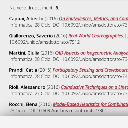
Numero di documenti:
6
.
Cappai, Alberto
(2016)
On Equivalences, Metrics, and Comp
Informatica
, 28 Ciclo. DOI 10.6092/unibo/amsdottorato/73
Giallorenzo, Saverio
(2016)
Real-World Choreographies
, 
10.6092/unibo/amsdottorato/7512.
Martini, Giulia
(2016)
CAD Aspects on Isogeometric Analys
Informatica
, 28 Ciclo. DOI 10.6092/unibo/amsdottorato/73
Prandi, Catia
(2016)
Participatory Sensing and Crowdsour
Informatica
, 28 Ciclo. DOI 10.6092/unibo/amsdottorato/74
Rioli, Alessandro
(2016)
Coinductive Techniques on a Lin
Informatica
, 27 Ciclo. DOI 10.6092/unibo/amsdottorato/73
Rocchi, Elena
(2016)
Model-Based Heuristics for Combinato
28 Ciclo. DOI 10.6092/unibo/amsdottorato/7301.