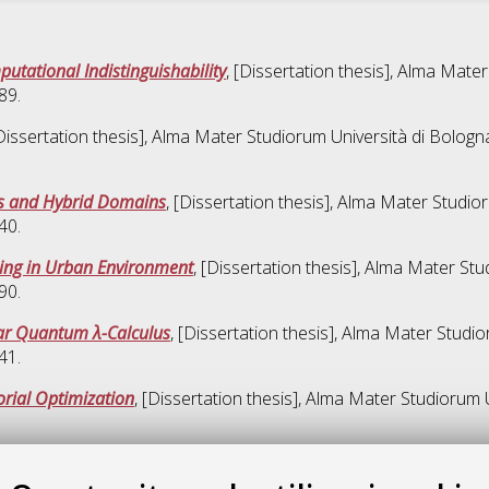
utational Indistinguishability
, [Dissertation thesis], Alma Mate
89.
[Dissertation thesis], Alma Mater Studiorum Università di Bologna
is and Hybrid Domains
, [Dissertation thesis], Alma Mater Studio
40.
cing in Urban Environment
, [Dissertation thesis], Alma Mater Stu
90.
ear Quantum λ-Calculus
, [Dissertation thesis], Alma Mater Studio
41.
rial Optimization
, [Dissertation thesis], Alma Mater Studiorum 
Quest