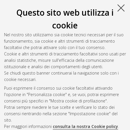
T
Questo sito web utilizza i
Tiwari, Shalinee
(2011)
Investigating the role of single point
cookie
mutations in the human proteome: a computational study
,
[Dissertation thesis], Alma Mater Studiorum Università di
Nel nostro sito utilizziamo sia cookie tecnici necessari per il suo
Bologna. Dottorato di ricerca in
Informatica
, 23 Ciclo. DOI
funzionamento, sia cookie e altri strumenti di tracciamento
10.6092/unibo/amsdottorato/3363.
facoltativi che potrai attivare solo con il tuo consenso.
Cookie e altri strumenti di tracciamento facoltativi sono usati per
Questa lista e' stata generata il
Thu Aug 6 20:36:19 2026
analisi statistiche, misure sull'efficacia della comunicazione
CEST
.
istituzionale e analisi dei comportamenti degli utenti.
Se chiudi questo banner continuerai la navigazione solo con i
cookie necessari.
Atom
Puoi esprimere il consenso sui cookie facoltativi attivando
Rss 1.0
l'opzione in "Personalizza cookie" e, se vuoi, potrai esprimere
consensi più specifici in "Mostra cookie di profilazione".
Rss 2.0
Potrai sempre rivedere le tue scelte e verificare lo stato dei
consensi rientrando nella sezione "Impostazione cookie" del
AMS Dottorato
sito.
Per maggiori informazioni
consulta la nostra Cookie policy
.
ISSN: 2038-7946