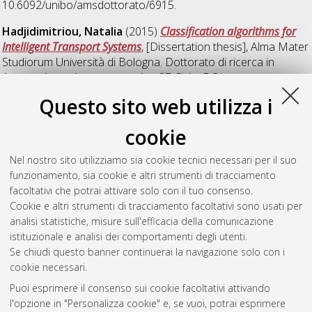
10.6092/unibo/amsdottorato/6915.
Hadjidimitriou, Natalia
(2015)
Classification algorithms for
Intelligent Transport Systems
, [Dissertation thesis], Alma Mater
Studiorum Università di Bologna. Dottorato di ricerca in
Automatica e ricerca operativa
, 27 Ciclo. DOI
10.6092/unibo/amsdottorato/7107.
Questo sito web utilizza i
Novellani, Stefano
(2015)
Models and Algorihtm for the
cookie
Optimization of Real-World Routing and Logistics Problems
,
[Dissertation thesis], Alma Mater Studiorum Università di
Nel nostro sito utilizziamo sia cookie tecnici necessari per il suo
Bologna. Dottorato di ricerca in
Automatica e ricerca
funzionamento, sia cookie e altri strumenti di tracciamento
operativa
, 27 Ciclo. DOI 10.6092/unibo/amsdottorato/7112.
facoltativi che potrai attivare solo con il tuo consenso.
Cookie e altri strumenti di tracciamento facoltativi sono usati per
Questa lista e' stata generata il
Sat Aug 8 20:36:32 2026
analisi statistiche, misure sull'efficacia della comunicazione
CEST
.
istituzionale e analisi dei comportamenti degli utenti.
Se chiudi questo banner continuerai la navigazione solo con i
cookie necessari.
Atom
Puoi esprimere il consenso sui cookie facoltativi attivando
Rss 1.0
l'opzione in "Personalizza cookie" e, se vuoi, potrai esprimere