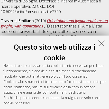
Università di Bologna. Dottorato di ricerca in
Automatica e
ricerca operativa
, 22 Ciclo. DOI
10.6092/unibo/amsdottorato/2700.
Traversi, Emiliano
(2010)
Orientation and layout problems on
graphs, with applications
, [Dissertation thesis], Alma Mater
Studiorum Università di Bologna. Dottorato di ricerca in
Automatica e ricerca operativa
, 22 Ciclo. DOI
10.6092/unibo/amsdottorato/2637.
Questo sito web utilizza i
Vera Valdes, Victor Andres
(2010)
Integrating Crew
cookie
Scheduling and Rostering Problems
, [Dissertation thesis], Alma
Mater Studiorum Università di Bologna. Dottorato di ricerca in
Nel nostro sito utilizziamo sia cookie tecnici necessari per il suo
Automatica e ricerca operativa
, 21 Ciclo. DOI
funzionamento, sia cookie e altri strumenti di tracciamento
10.6092/unibo/amsdottorato/2705.
facoltativi che potrai attivare solo con il tuo consenso.
Cookie e altri strumenti di tracciamento facoltativi sono usati per
Questa lista e' stata generata il
Sun Aug 9 20:37:43 2026
analisi statistiche, misure sull'efficacia della comunicazione
CEST
.
istituzionale e analisi dei comportamenti degli utenti.
Se chiudi questo banner continuerai la navigazione solo con i
cookie necessari.
Atom