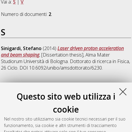
Vai a:
S
|
V
Numero di documenti:
2
.
S
Sinigardi, Stefano
(2014)
Laser driven proton acceleration
and beam shaping
, [Dissertation thesis], Alma Mater
Studiorum Università di Bologna. Dottorato di ricerca in
Fisica
,
26 Ciclo. DOI 10.6092/unibo/amsdottorato/6230.
V
Questo sito web utilizza i
Valentini, Michele Mattia
(2014)
Max Abraham's and Tullio
cookie
Levi-Civita's approach to Einstein Theory of Relativity
,
[Dissertation thesis], Alma Mater Studiorum Università di
Nel nostro sito utilizziamo sia cookie tecnici necessari per il suo
Bologna. Dottorato di ricerca in
Matematica
, 25 Ciclo. DOI
funzionamento, sia cookie e altri strumenti di tracciamento
10.6092/unibo/amsdottorato/6421.
facoltativi che potrai attivare solo con il tuo consenso.