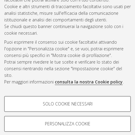
Cookie e altri strumenti di tracciamento facoltativi sono usati per
Questa lista e' stata generata il
Thu Aug 6 20:37:01 2026
analisi statistiche, misure sull'efficacia della comunicazione
CEST
.
istituzionale e analisi dei comportamenti degli utenti.
Se chiudi questo banner continuerai la navigazione solo con i
cookie necessari.
Atom
Puoi esprimere il consenso sui cookie facoltativi attivando
Rss 1.0
l'opzione in "Personalizza cookie" e, se vuoi, potrai esprimere
consensi più specifici in "Mostra cookie di profilazione".
Rss 2.0
Potrai sempre rivedere le tue scelte e verificare lo stato dei
consensi rientrando nella sezione "Impostazione cookie" del
sito.
AMS Dottorato
Per maggiori informazioni
consulta la nostra Cookie policy
.
ISSN: 2038-7946
Servizio implementato e gestito da
AlmaDL
Impostazioni Cookie
COOKIE DI PROFILAZIONE -
SOLO COOKIE NECESSARI
Informativa sulla privacy
FACOLTATIVI
Condizioni d’uso del sito
Si tratta di cookie utilizzati per analizzare le caratteristiche della
navigazione degli utenti, creare profili in base al loro comportamento
PERSONALIZZA COOKIE
sul sito, per analisi di marketing.