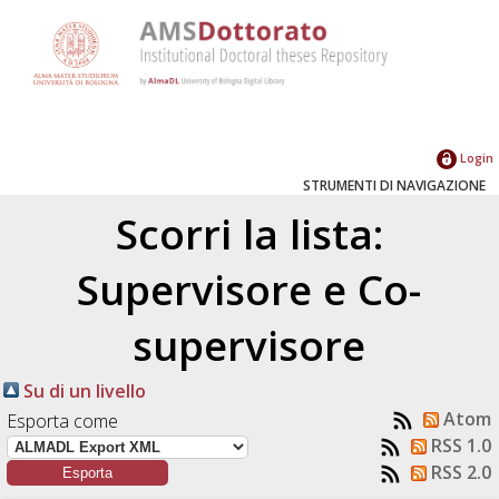
Login
STRUMENTI DI NAVIGAZIONE
Scorri la lista:
Supervisore e Co-
supervisore
Su di un livello
Atom
Esporta come
RSS 1.0
RSS 2.0