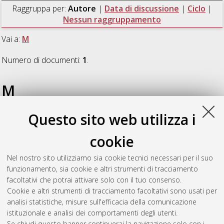
Raggruppa per:
Autore
|
Data di discussione
|
Ciclo
|
Nessun raggruppamento
Vai a:
M
Numero di documenti:
1
.
M
Questo sito web utilizza i
Mansueto, Claudia
(2013)
Il rapporto madre-figlia nelle
letterature femminili maghrebine (1980-2010)
, [Dissertation
cookie
thesis], Alma Mater Studiorum Università di Bologna.
Dottorato di ricerca in
Letterature moderne, comparate e
Nel nostro sito utilizziamo sia cookie tecnici necessari per il suo
postcoloniali: indirizzo "Letterature di lingua francese"
, 25
funzionamento, sia cookie e altri strumenti di tracciamento
Ciclo. DOI 10.6092/unibo/amsdottorato/5262.
facoltativi che potrai attivare solo con il tuo consenso.
Cookie e altri strumenti di tracciamento facoltativi sono usati per
Questa lista e' stata generata il
Thu Aug 6 20:45:41 2026
analisi statistiche, misure sull'efficacia della comunicazione
CEST
.
istituzionale e analisi dei comportamenti degli utenti.
Se chiudi questo banner continuerai la navigazione solo con i