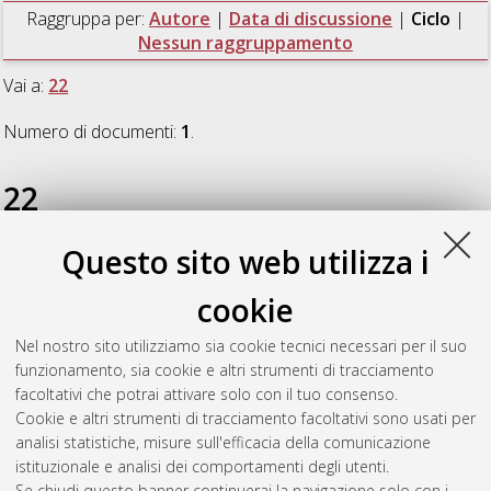
Raggruppa per:
Autore
|
Data di discussione
|
Ciclo
|
Nessun raggruppamento
Vai a:
22
Numero di documenti:
1
.
22
Questo sito web utilizza i
D’Oriano, Filippo
(2010)
Geological and Structural evolution of
the Eurasia Africa plate boundary in the Gulf of Cadiz Central
cookie
Eastern Atlantic Sea.
, [Dissertation thesis], Alma Mater
Studiorum Università di Bologna. Dottorato di ricerca in
Nel nostro sito utilizziamo sia cookie tecnici necessari per il suo
Scienze della terra
, 22 Ciclo. DOI
funzionamento, sia cookie e altri strumenti di tracciamento
10.6092/unibo/amsdottorato/2982.
facoltativi che potrai attivare solo con il tuo consenso.
Cookie e altri strumenti di tracciamento facoltativi sono usati per
Questa lista e' stata generata il
Thu Aug 6 20:48:28 2026
analisi statistiche, misure sull'efficacia della comunicazione
CEST
.
istituzionale e analisi dei comportamenti degli utenti.
Se chiudi questo banner continuerai la navigazione solo con i