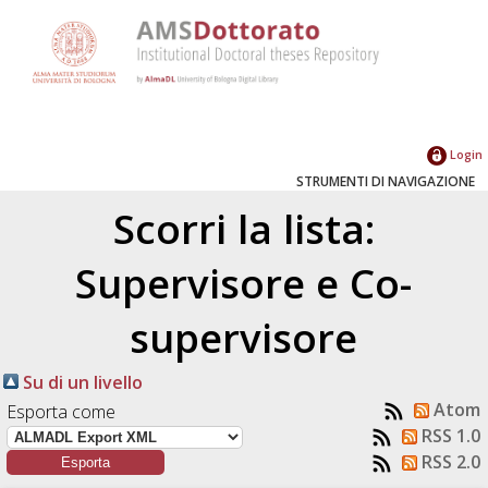
Login
STRUMENTI DI NAVIGAZIONE
Scorri la lista:
Supervisore e Co-
supervisore
Su di un livello
Atom
Esporta come
RSS 1.0
RSS 2.0