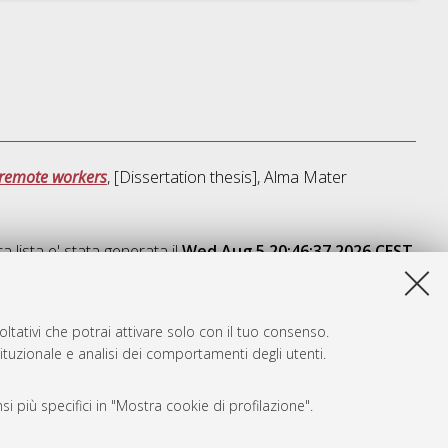
f remote workers
, [Dissertation thesis], Alma Mater
a lista e' stata generata il
Wed Aug 5 20:46:37 2026 CEST
.
ltativi che potrai attivare solo con il tuo consenso.
tituzionale e analisi dei comportamenti degli utenti.
i più specifici in "Mostra cookie di profilazione".