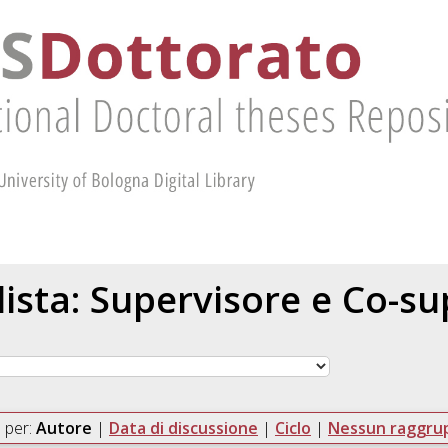
 lista: Supervisore e Co-s
 per:
Autore
|
Data di discussione
|
Ciclo
|
Nessun raggr