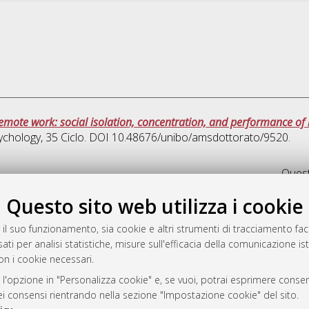
remote work: social isolation, concentration, and performance o
ychology
, 35 Ciclo. DOI 10.48676/unibo/amsdottorato/9520.
Quest
Questo sito web utilizza i cookie
rato
-7946
 il suo funzionamento, sia cookie e altri strumenti di tracciamento faco
ati per analisi statistiche, misure sull'efficacia della comunicazione is
mplementato e gestito da
AlmaDL
on i cookie necessari.
ni Cookie
 sulla privacy
 l'opzione in "Personalizza cookie" e, se vuoi, potrai esprimere consens
dei consensi rientrando nella sezione "Impostazione cookie" del sito.
d’uso del sito