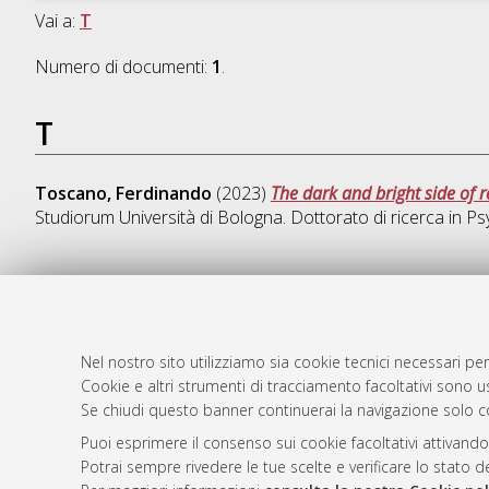
Vai a:
T
Numero di documenti:
1
.
T
Toscano, Ferdinando
(2023)
The dark and bright side of 
Studiorum Università di Bologna. Dottorato di ricerca in
Ps
AMS Dotto
Atom
ISSN: 2038
Nel nostro sito utilizziamo sia cookie tecnici necessari per
Rss 1.0
Cookie e altri strumenti di tracciamento facoltativi sono us
Servizio i
Se chiudi questo banner continuerai la navigazione solo c
Rss 2.0
Impostazio
Informativa
Puoi esprimere il consenso sui cookie facoltativi attivando
Potrai sempre rivedere le tue scelte e verificare lo stato 
Condizioni 