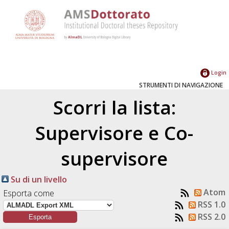
Login
STRUMENTI DI NAVIGAZIONE
Scorri la lista:
Supervisore e Co-
supervisore
Su di un livello
Atom
Esporta come
RSS 1.0
RSS 2.0