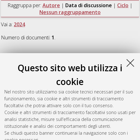
Raggruppa per:
Autore
|
Data di discussione
|
Ciclo
|
Nessun raggruppamento
Vai a:
2024
Numero di documenti:
1
.
2024
Questo sito web utilizza i
Renzi, Laura
(2024)
Understanding the metrology challenges
cookie
and variability of black carbon properties from urban to
remote environments
, [Dissertation thesis], Alma Mater
Nel nostro sito utilizziamo sia cookie tecnici necessari per il suo
Studiorum Università di Bologna. Dottorato di ricerca in
Il
funzionamento, sia cookie e altri strumenti di tracciamento
futuro della terra, cambiamenti climatici e sfide sociali
, 36 Ciclo.
facoltativi che potrai attivare solo con il tuo consenso.
DOI 10.48676/unibo/amsdottorato/11587.
Cookie e altri strumenti di tracciamento facoltativi sono usati per
analisi statistiche, misure sull'efficacia della comunicazione
Questa lista e' stata generata il
Fri Aug 7 20:46:19 2026 CEST
.
istituzionale e analisi dei comportamenti degli utenti.
Se chiudi questo banner continuerai la navigazione solo con i
cookie necessari.