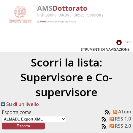
Login
STRUMENTI DI NAVIGAZIONE
Scorri la lista:
Supervisore e Co-
supervisore
Su di un livello
Atom
Esporta come
RSS 1.0
RSS 2.0