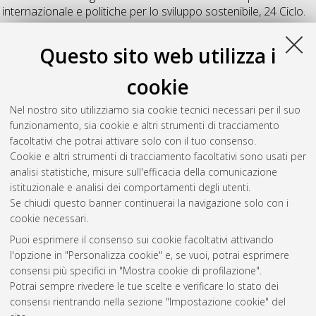
internazionale e politiche per lo sviluppo sostenibile
, 24 Ciclo.
DOI 10.6092/unibo/amsdottorato/5024.
Questo sito web utilizza i
Poli, Marcello
(2018)
The Ethiopian Way to Agrarian
Transformation: Agricultural Clusters in South Wollo
,
cookie
[Dissertation thesis], Alma Mater Studiorum Università di
Bologna. Dottorato di ricerca in
Studi globali e internazionali -
Nel nostro sito utilizziamo sia cookie tecnici necessari per il suo
global and international studies
, 30 Ciclo. DOI
funzionamento, sia cookie e altri strumenti di tracciamento
10.6092/unibo/amsdottorato/8618.
facoltativi che potrai attivare solo con il tuo consenso.
Cookie e altri strumenti di tracciamento facoltativi sono usati per
Questa lista e' stata generata il
Wed Aug 5 20:45:08 2026
analisi statistiche, misure sull'efficacia della comunicazione
CEST
.
istituzionale e analisi dei comportamenti degli utenti.
Se chiudi questo banner continuerai la navigazione solo con i
cookie necessari.
Atom
Puoi esprimere il consenso sui cookie facoltativi attivando
Rss 1.0
l'opzione in "Personalizza cookie" e, se vuoi, potrai esprimere
consensi più specifici in "Mostra cookie di profilazione".
Rss 2.0
Potrai sempre rivedere le tue scelte e verificare lo stato dei
consensi rientrando nella sezione "Impostazione cookie" del