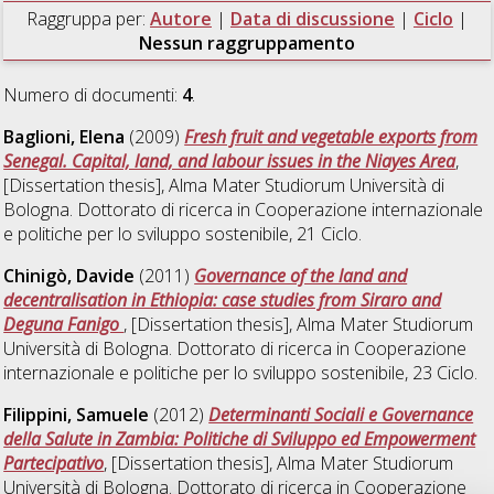
Raggruppa per:
Autore
|
Data di discussione
|
Ciclo
|
Nessun raggruppamento
Numero di documenti:
4
.
Baglioni, Elena
(2009)
Fresh fruit and vegetable exports from
Senegal. Capital, land, and labour issues in the Niayes Area
,
[Dissertation thesis], Alma Mater Studiorum Università di
Bologna. Dottorato di ricerca in
Cooperazione internazionale
e politiche per lo sviluppo sostenibile
, 21 Ciclo.
Chinigò, Davide
(2011)
Governance of the land and
decentralisation in Ethiopia: case studies from Siraro and
Deguna Fanigo
, [Dissertation thesis], Alma Mater Studiorum
Università di Bologna. Dottorato di ricerca in
Cooperazione
internazionale e politiche per lo sviluppo sostenibile
, 23 Ciclo.
Filippini, Samuele
(2012)
Determinanti Sociali e Governance
della Salute in Zambia: Politiche di Sviluppo ed Empowerment
Partecipativo
, [Dissertation thesis], Alma Mater Studiorum
Università di Bologna. Dottorato di ricerca in
Cooperazione