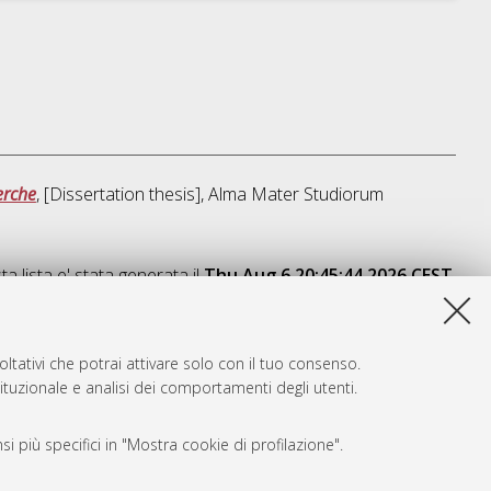
cerche
, [Dissertation thesis], Alma Mater Studiorum
a lista e' stata generata il
Thu Aug 6 20:45:44 2026 CEST
.
ltativi che potrai attivare solo con il tuo consenso.
tituzionale e analisi dei comportamenti degli utenti.
i più specifici in "Mostra cookie di profilazione".