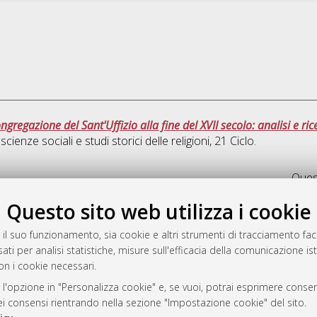
ngregazione del Sant'Uffizio alla fine del XVII secolo: analisi e ri
: scienze sociali e studi storici delle religioni
, 21 Ciclo.
Quest
Questo sito web utilizza i cookie
rato
-7946
 il suo funzionamento, sia cookie e altri strumenti di tracciamento faco
ati per analisi statistiche, misure sull'efficacia della comunicazione is
mplementato e gestito da
AlmaDL
on i cookie necessari.
ni Cookie
 sulla privacy
 l'opzione in "Personalizza cookie" e, se vuoi, potrai esprimere consens
dei consensi rientrando nella sezione "Impostazione cookie" del sito.
d’uso del sito