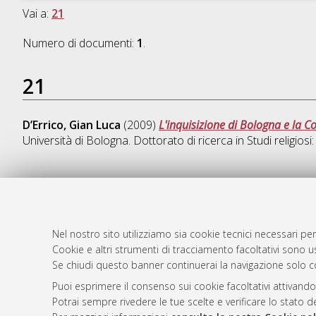
Vai a:
21
Numero di documenti:
1
.
21
D’Errico, Gian Luca
(2009)
L'inquisizione di Bologna e la Co
Università di Bologna. Dottorato di ricerca in
Studi religiosi
AMS Dotto
Atom
ISSN: 2038
Nel nostro sito utilizziamo sia cookie tecnici necessari per
Rss 1.0
Cookie e altri strumenti di tracciamento facoltativi sono us
Servizio i
Se chiudi questo banner continuerai la navigazione solo c
Rss 2.0
Impostazio
Informativa
Puoi esprimere il consenso sui cookie facoltativi attivando
Potrai sempre rivedere le tue scelte e verificare lo stato 
Condizioni 