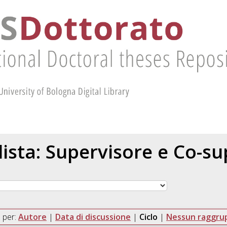
 lista: Supervisore e Co-s
 per:
Autore
|
Data di discussione
|
Ciclo
|
Nessun raggr