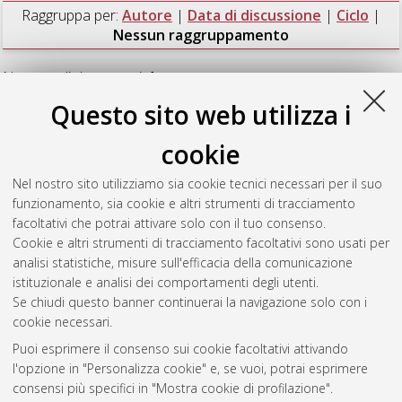
Raggruppa per:
Autore
|
Data di discussione
|
Ciclo
|
Nessun raggruppamento
Numero di documenti:
1
.
Questo sito web utilizza i
Malice, Teresa
(2019)
Transnational Imaginations of
Socialism. Political Town Twinning between Italy and the
cookie
German Democratic Republic in the 1960s and 1970s
,
[Dissertation thesis], Alma Mater Studiorum Università di
Nel nostro sito utilizziamo sia cookie tecnici necessari per il suo
Bologna. Dottorato di ricerca in
Storia culture civilta'
, 31 Ciclo.
funzionamento, sia cookie e altri strumenti di tracciamento
DOI 10.48676/unibo/amsdottorato/8966.
facoltativi che potrai attivare solo con il tuo consenso.
Cookie e altri strumenti di tracciamento facoltativi sono usati per
Questa lista e' stata generata il
Sun Aug 9 20:42:58 2026
analisi statistiche, misure sull'efficacia della comunicazione
CEST
.
istituzionale e analisi dei comportamenti degli utenti.
Se chiudi questo banner continuerai la navigazione solo con i
cookie necessari.
Atom
Puoi esprimere il consenso sui cookie facoltativi attivando
Rss 1.0
l'opzione in "Personalizza cookie" e, se vuoi, potrai esprimere
consensi più specifici in "Mostra cookie di profilazione".
Rss 2.0