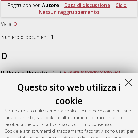
Raggruppa per:
Autore
|
Data di discussione
|
Ciclo
|
Nessun raggruppamento
Vai a:
D
Numero di documenti:
1
.
D
Di Donato, Roberto
(2019)
5-metil-tetraidrofolato nel
trattamento dell'ipertensione portale in pazienti con cirrosi e in
Questo sito web utilizza i
profilassi farmacologica con beta-bloccanti per il rischio di
sanguinamento da varici esofagee: trial randomizzato in
cookie
doppio cieco controllato con placebo
, [Dissertation thesis],
Alma Mater Studiorum Università di Bologna. Dottorato di
Nel nostro sito utilizziamo sia cookie tecnici necessari per il suo
ricerca in
Scienze chirurgiche
, 31 Ciclo. DOI
funzionamento, sia cookie e altri strumenti di tracciamento
10.48676/unibo/amsdottorato/8944.
facoltativi che potrai attivare solo con il tuo consenso.
Cookie e altri strumenti di tracciamento facoltativi sono usati per
Questa lista e' stata generata il
Wed Aug 5 20:43:49 2026
analisi statistiche, misure sull'efficacia della comunicazione