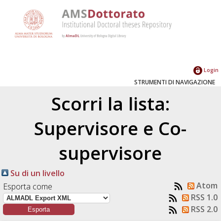
Login
STRUMENTI DI NAVIGAZIONE
Scorri la lista:
Supervisore e Co-
supervisore
Su di un livello
Atom
Esporta come
RSS 1.0
RSS 2.0