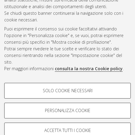
CEST
.
istituzionale e analisi dei comportamenti degli utenti.
Se chiudi questo banner continuerai la navigazione solo con i
cookie necessari.
Atom
Puoi esprimere il consenso sui cookie facoltativi attivando
Rss 1.0
l'opzione in "Personalizza cookie" e, se vuoi, potrai esprimere
consensi più specifici in "Mostra cookie di profilazione".
Rss 2.0
Potrai sempre rivedere le tue scelte e verificare lo stato dei
consensi rientrando nella sezione "Impostazione cookie" del
sito.
AMS Dottorato
Per maggiori informazioni
consulta la nostra Cookie policy
.
ISSN: 2038-7946
Servizio implementato e gestito da
AlmaDL
COOKIE DI PROFILAZIONE -
Impostazioni Cookie
SOLO COOKIE NECESSARI
Informativa sulla privacy
FACOLTATIVI
Condizioni d’uso del sito
Si tratta di cookie utilizzati per analizzare le caratteristiche della
navigazione degli utenti, creare profili in base al loro comportamento
PERSONALIZZA COOKIE
sul sito, per analisi di marketing.
Mostra cookie di profilazione
ACCETTA TUTTI I COOKIE
Google/Youtube Video