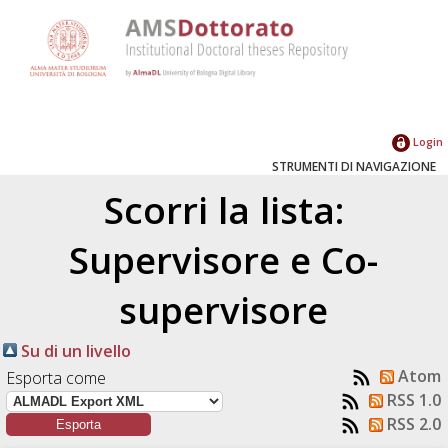
Login
STRUMENTI DI NAVIGAZIONE
Scorri la lista:
Supervisore e Co-
supervisore
Su di un livello
Atom
Esporta come
RSS 1.0
RSS 2.0