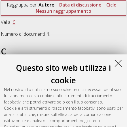
Raggruppa per:
Autore
|
Data di discussione
|
Ciclo
|
Nessun raggruppamento
Vai a:
C
Numero di documenti:
1
.
C
Questo sito web utilizza i
Cabras, Grazia
(2020)
Measurement of the ZH(H -> bb)
associated production with Z l+l- in pp collisions at square root
cookie
of s = 13 TeV with the ATLAS Experiment
, [Dissertation thesis],
Alma Mater Studiorum Università di Bologna. Dottorato di
Nel nostro sito utilizziamo sia cookie tecnici necessari per il suo
ricerca in
Fisica
, 32 Ciclo. DOI
funzionamento, sia cookie e altri strumenti di tracciamento
10.6092/unibo/amsdottorato/9459.
facoltativi che potrai attivare solo con il tuo consenso.
Cookie e altri strumenti di tracciamento facoltativi sono usati per
Questa lista e' stata generata il
Sat Aug 8 20:48:11 2026
analisi statistiche, misure sull'efficacia della comunicazione
CEST
.
istituzionale e analisi dei comportamenti degli utenti.
Se chiudi questo banner continuerai la navigazione solo con i