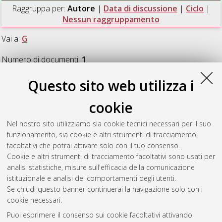
Raggruppa per:
Autore
|
Data di discussione
|
Ciclo
|
Nessun raggruppamento
Vai a:
G
Numero di documenti:
1
.
Questo sito web utilizza i
G
cookie
Giovacchini, Francesca
(2007)
Cosmic rays anti-deuteron flux
Nel nostro sito utilizziamo sia cookie tecnici necessari per il suo
sensitivity of the AMS-02 detector
, [Dissertation thesis], Alma
funzionamento, sia cookie e altri strumenti di tracciamento
Mater Studiorum Università di Bologna. Dottorato di ricerca in
facoltativi che potrai attivare solo con il tuo consenso.
Fisica
, 19 Ciclo. DOI 10.6092/unibo/amsdottorato/335.
Cookie e altri strumenti di tracciamento facoltativi sono usati per
analisi statistiche, misure sull'efficacia della comunicazione
Questa lista e' stata generata il
Fri Aug 7 20:43:44 2026 CEST
.
istituzionale e analisi dei comportamenti degli utenti.
Se chiudi questo banner continuerai la navigazione solo con i
cookie necessari.
Atom
Puoi esprimere il consenso sui cookie facoltativi attivando
Rss 1.0