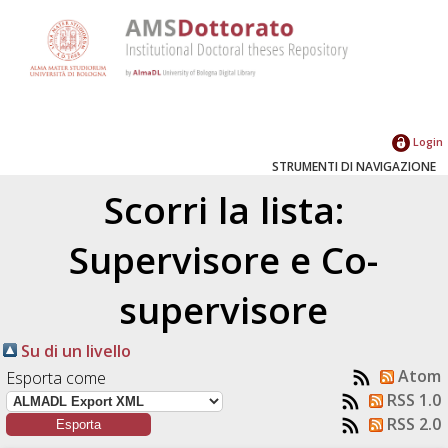
Login
STRUMENTI DI NAVIGAZIONE
Scorri la lista:
Supervisore e Co-
supervisore
Su di un livello
Atom
Esporta come
RSS 1.0
RSS 2.0