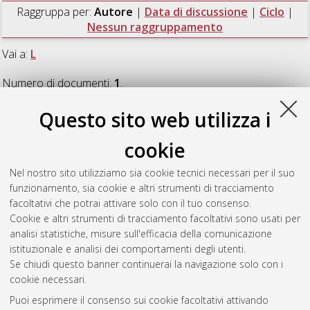
Raggruppa per:
Autore
|
Data di discussione
|
Ciclo
|
Nessun raggruppamento
Vai a:
L
Numero di documenti:
1
.
Questo sito web utilizza i
L
cookie
Lopez Aleixandre, Marta
(2022)
I Misteri di Samotracia:
Nel nostro sito utilizziamo sia cookie tecnici necessari per il suo
Origini del culto
, [Dissertation thesis], Alma Mater Studiorum
funzionamento, sia cookie e altri strumenti di tracciamento
Università di Bologna. Dottorato di ricerca in
Storia culture
facoltativi che potrai attivare solo con il tuo consenso.
civilta'
, 32 Ciclo. DOI 10.48676/unibo/amsdottorato/10168.
Cookie e altri strumenti di tracciamento facoltativi sono usati per
analisi statistiche, misure sull'efficacia della comunicazione
Questa lista e' stata generata il
Fri Aug 7 20:45:34 2026 CEST
.
istituzionale e analisi dei comportamenti degli utenti.
Se chiudi questo banner continuerai la navigazione solo con i
cookie necessari.
Atom
Puoi esprimere il consenso sui cookie facoltativi attivando
Rss 1.0